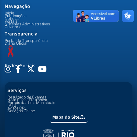
Navegação
Início
Publicações
Notícias
Portais
Sistemas Administrativos
Ouvidoria
Transparência
Portal da Transparência
Diário Oficial
Redes Sociais
Serviços
Resultado de Exames
Nota Fiscal Eletrônica
Portais das Leis Municipais
IPTU
Avisos CPL
Serviços Online
Mapa do Site