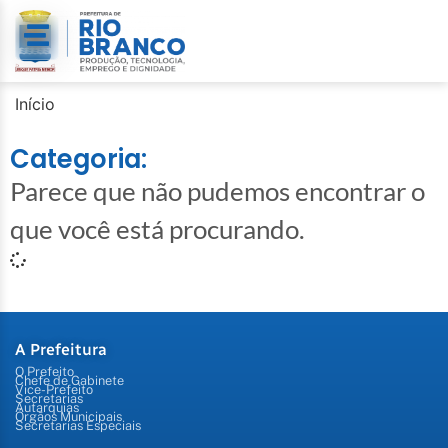
Início
Categoria:
Parece que não pudemos encontrar o
que você está procurando.
A Prefeitura
O Prefeito
Chefe de Gabinete
Vice-Prefeito
Secretarias
Autarquias
Órgãos Municipais
Secretarias Especiais