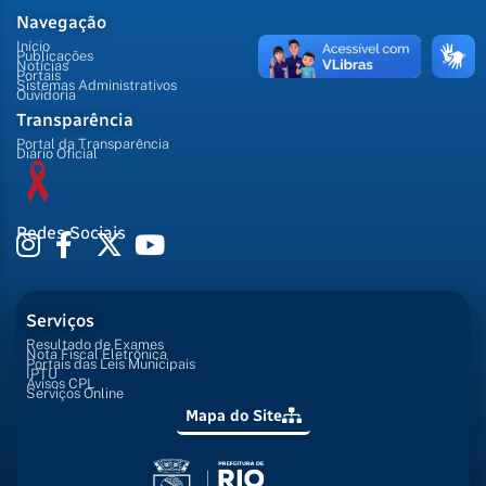
Navegação
Início
Publicações
Notícias
Portais
Sistemas Administrativos
Ouvidoria
Transparência
Portal da Transparência
Diário Oficial
Redes Sociais
Serviços
Resultado de Exames
Nota Fiscal Eletrônica
Portais das Leis Municipais
IPTU
Avisos CPL
Serviços Online
Mapa do Site