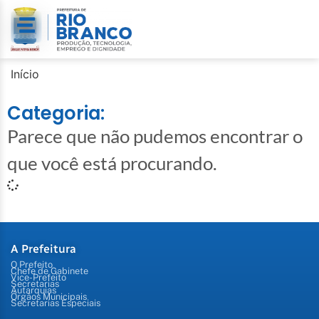
Início
Categoria:
Parece que não pudemos encontrar o
que você está procurando.
A Prefeitura
O Prefeito
Chefe de Gabinete
Vice-Prefeito
Secretarias
Autarquias
Órgãos Municipais
Secretarias Especiais