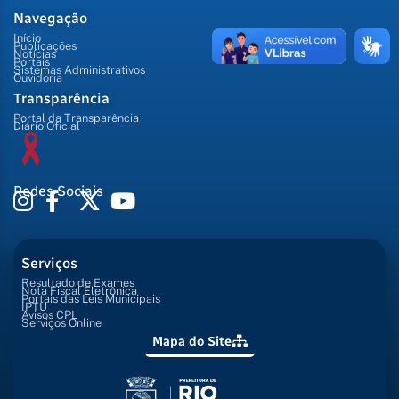
Navegação
Início
Publicações
Notícias
Portais
Sistemas Administrativos
Ouvidoria
Transparência
Portal da Transparência
Diário Oficial
Redes Sociais
Serviços
Resultado de Exames
Nota Fiscal Eletrônica
Portais das Leis Municipais
IPTU
Avisos CPL
Serviços Online
Mapa do Site