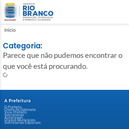
Início
Categoria:
Parece que não pudemos encontrar o
que você está procurando.
A Prefeitura
O Prefeito
Chefe de Gabinete
Vice-Prefeito
Secretarias
Autarquias
Órgãos Municipais
Secretarias Especiais