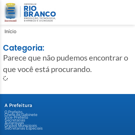
Início
Categoria:
Parece que não pudemos encontrar o
que você está procurando.
A Prefeitura
O Prefeito
Chefe de Gabinete
Vice-Prefeito
Secretarias
Autarquias
Órgãos Municipais
Secretarias Especiais