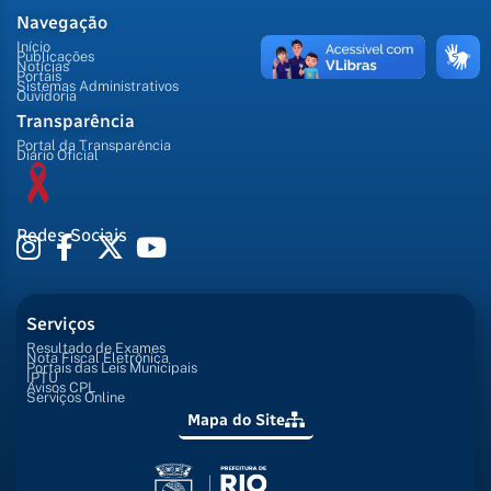
Navegação
Início
Publicações
Notícias
Portais
Sistemas Administrativos
Ouvidoria
Transparência
Portal da Transparência
Diário Oficial
Redes Sociais
Serviços
Resultado de Exames
Nota Fiscal Eletrônica
Portais das Leis Municipais
IPTU
Avisos CPL
Serviços Online
Mapa do Site