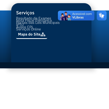
Serviços
Resultado de Exames
Nota Fiscal Eletrônica
Portais das Leis Municipais
IPTU
Avisos CPL
Serviços Online
Mapa do Site