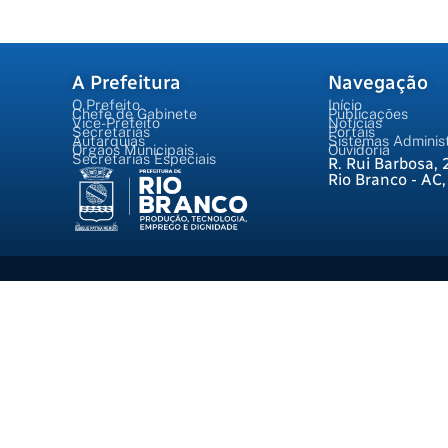
A Prefeitura
Navegação
O Prefeito
Início
Chefe de Gabinete
Publicações
Vice-Prefeito
Notícias
Secretarias
Portais
Autarquias
Sistemas Administ
Órgãos Municipais
Ouvidoria
Secretarias Especiais
R. Rui Barbosa, 
Rio Branco - AC