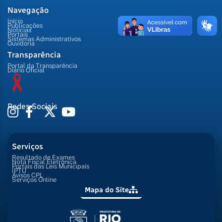
Navegação
Início
Publicações
Notícias
Portais
Sistemas Administrativos
Ouvidoria
Transparência
Portal da Transparência
Diário Oficial
Redes Sociais
Serviços
Resultado de Exames
Nota Fiscal Eletrônica
Portais das Leis Municipais
IPTU
Avisos CPL
Serviços Online
Mapa do Site