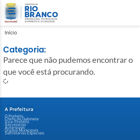
Início
Categoria:
Parece que não pudemos encontrar o
que você está procurando.
A Prefeitura
O Prefeito
Chefe de Gabinete
Vice-Prefeito
Secretarias
Autarquias
Órgãos Municipais
Secretarias Especiais