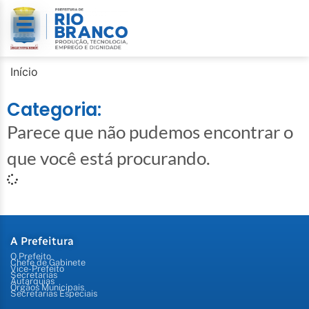
Início
Categoria:
Parece que não pudemos encontrar o
que você está procurando.
A Prefeitura
O Prefeito
Chefe de Gabinete
Vice-Prefeito
Secretarias
Autarquias
Órgãos Municipais
Secretarias Especiais