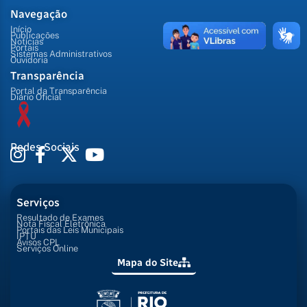
Navegação
Início
Publicações
Notícias
Portais
Sistemas Administrativos
Ouvidoria
Transparência
Portal da Transparência
Diário Oficial
Redes Sociais
Serviços
Resultado de Exames
Nota Fiscal Eletrônica
Portais das Leis Municipais
IPTU
Avisos CPL
Serviços Online
Mapa do Site