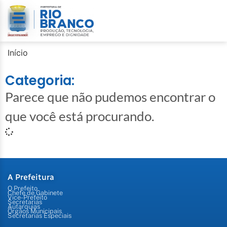
Início
Categoria:
Parece que não pudemos encontrar o
que você está procurando.
A Prefeitura
O Prefeito
Chefe de Gabinete
Vice-Prefeito
Secretarias
Autarquias
Órgãos Municipais
Secretarias Especiais