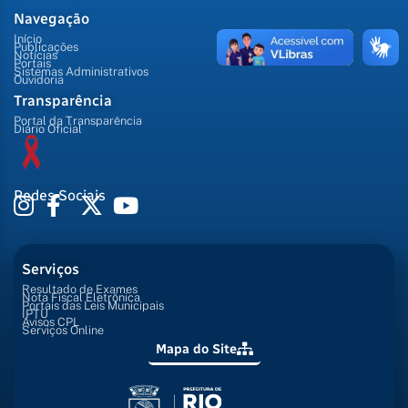
Navegação
Início
Publicações
Notícias
Portais
Sistemas Administrativos
Ouvidoria
Transparência
Portal da Transparência
Diário Oficial
Redes Sociais
Serviços
Resultado de Exames
Nota Fiscal Eletrônica
Portais das Leis Municipais
IPTU
Avisos CPL
Serviços Online
Mapa do Site