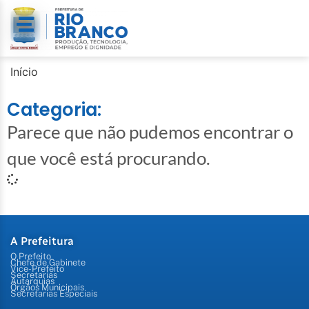
Início
Categoria:
Parece que não pudemos encontrar o
que você está procurando.
A Prefeitura
O Prefeito
Chefe de Gabinete
Vice-Prefeito
Secretarias
Autarquias
Órgãos Municipais
Secretarias Especiais