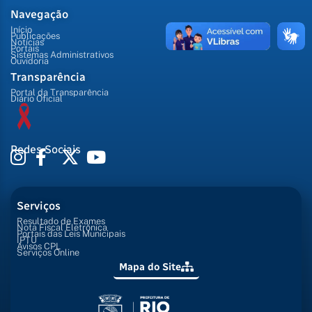
Navegação
Início
Publicações
Notícias
Portais
Sistemas Administrativos
Ouvidoria
Transparência
Portal da Transparência
Diário Oficial
Redes Sociais
Serviços
Resultado de Exames
Nota Fiscal Eletrônica
Portais das Leis Municipais
IPTU
Avisos CPL
Serviços Online
Mapa do Site