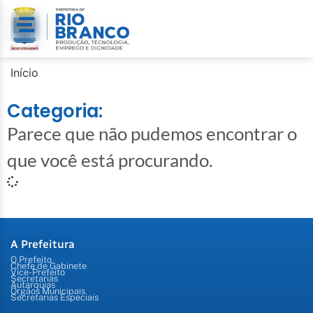
Início
Categoria:
Parece que não pudemos encontrar o
que você está procurando.
A Prefeitura
O Prefeito
Chefe de Gabinete
Vice-Prefeito
Secretarias
Autarquias
Órgãos Municipais
Secretarias Especiais