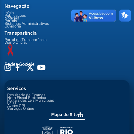
Navegação
Início
Publicações
Notícias
Portais
Sistemas Administrativos
Ouvidoria
Transparência
Portal da Transparência
Diário Oficial
Redes Sociais
Serviços
Resultado de Exames
Nota Fiscal Eletrônica
Portais das Leis Municipais
IPTU
Avisos CPL
Serviços Online
Mapa do Site