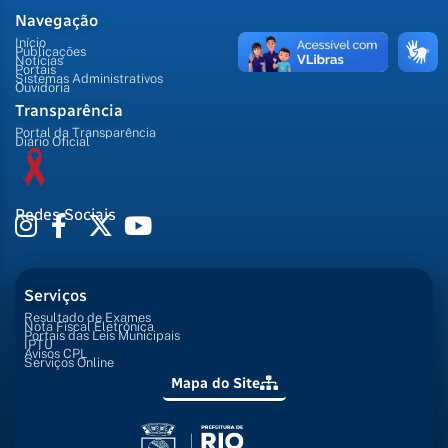
Navegação
Início
Publicações
Notícias
Portais
Sistemas Administrativos
Ouvidoria
Transparência
Portal da Transparência
Diário Oficial
Redes Sociais
Serviços
Resultado de Exames
Nota Fiscal Eletrônica
Portais das Leis Municipais
IPTU
Avisos CPL
Serviços Online
Mapa do Site