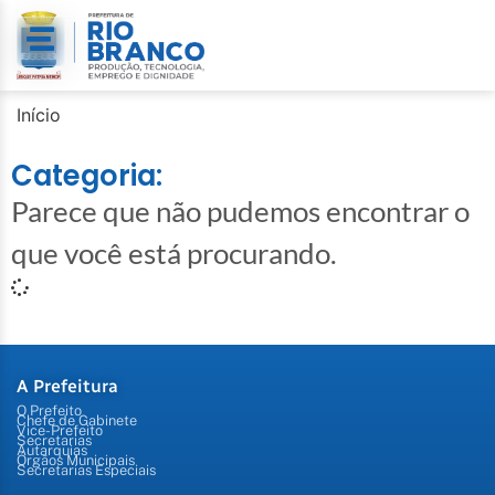
Início
Categoria:
Parece que não pudemos encontrar o
que você está procurando.
A Prefeitura
O Prefeito
Chefe de Gabinete
Vice-Prefeito
Secretarias
Autarquias
Órgãos Municipais
Secretarias Especiais