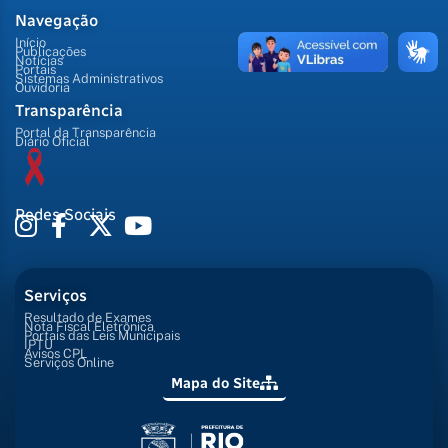
Navegação
Início
Publicações
Notícias
Portais
Sistemas Administrativos
Ouvidoria
Transparência
Portal da Transparência
Diário Oficial
Redes Sociais
Serviços
Resultado de Exames
Nota Fiscal Eletrônica
Portais das Leis Municipais
IPTU
Avisos CPL
Serviços Online
Mapa do Site