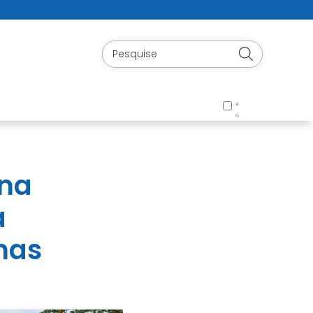
 na
a
nas