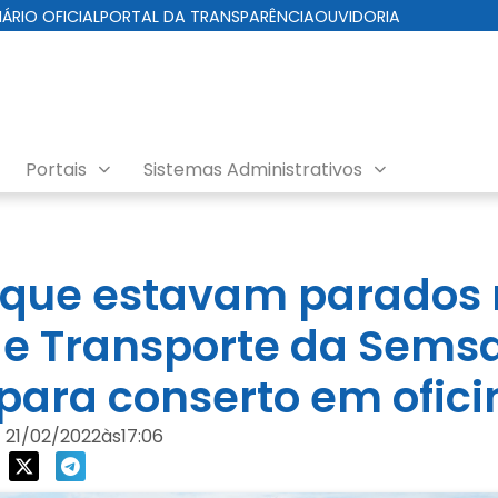
IÁRIO OFICIAL
PORTAL DA TRANSPARÊNCIA
OUVIDORIA
Portais
Sistemas Administrativos
 que estavam parados
de Transporte da Sems
ara conserto em ofici
21/02/2022
às
17:06