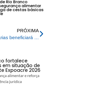
 de Rio Branco
 segurança alimentar
ga de cestas básicas
de
PRÓXIMA
Cooperação entre secretarias beneficiará público idoso da capital acreana
co fortalece
as em situação de
te Expoacre 2026
ança alimentar e reforça
ência jurídica