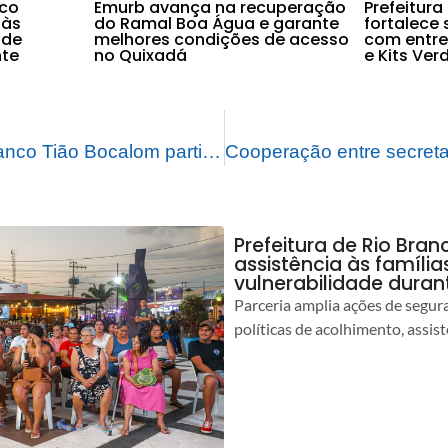
nco
Emurb avança na recuperação
Prefeitura
 às
do Ramal Boa Água e garante
fortalece
 de
melhores condições de acesso
com entre
nte
no Quixadá
e Kits Ver
Prefeito de Rio Branco Tião Bocalom participa, em Brasília, da Agenda Brasil para Todos a convite de Jair Bolsonaro
Prefeitura de Rio Bran
assistência às famíli
vulnerabilidade duran
Parceria amplia ações de segur
políticas de acolhimento, assist