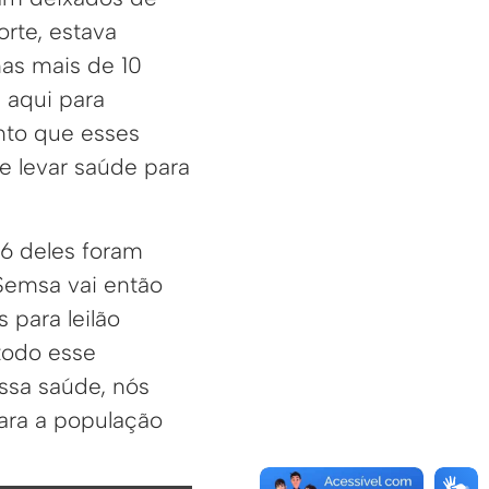
rte, estava
nas mais de 10
 aqui para
nto que esses
 e levar saúde para
 6 deles foram
Semsa vai então
para leilão
 todo esse
ssa saúde, nós
para a população