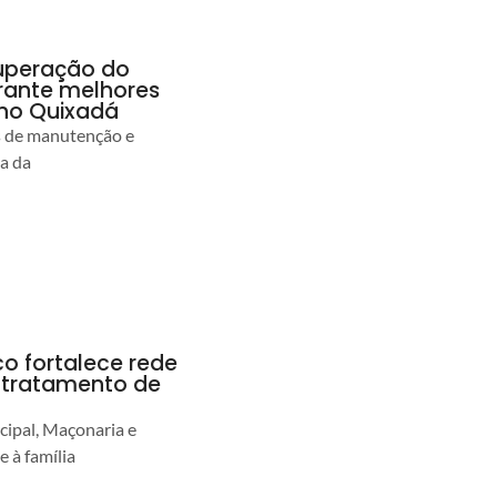
uperação do
rante melhores
no Quixadá
s de manutenção e
ia da
co fortalece rede
r tratamento de
cipal, Maçonaria e
e à família