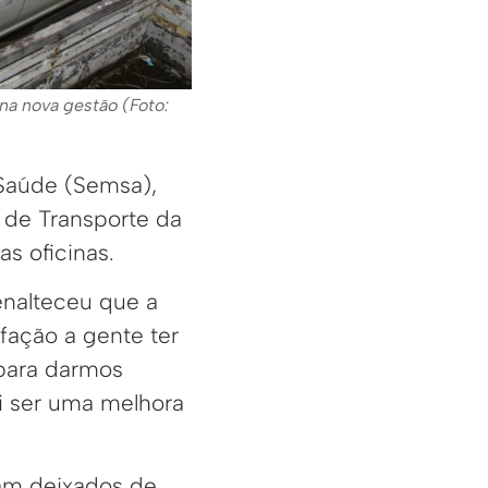
na nova gestão (Foto:
 Saúde (Semsa),
o de Transporte da
as oficinas.
enalteceu que a
fação a gente ter
 para darmos
i ser uma melhora
ram deixados de