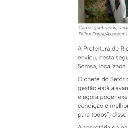
Carros quebrados, deix
Felipe Freire/Assecom)
A Prefeitura de R
enviou, nesta segu
Semsa, localizada 
O chefe do Setor 
gestão está alava
e agora poder exe
condição e melhor
para todos”, disse
A secretária da pa