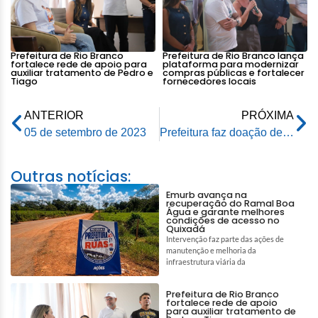
Prefeitura de Rio Branco
Prefeitura de Rio Branco lança
fortalece rede de apoio para
plataforma para modernizar
auxiliar tratamento de Pedro e
compras públicas e fortalecer
Tiago
fornecedores locais
ANTERIOR
PRÓXIMA
05 de setembro de 2023
Prefeitura faz doação de alimentos ao Educandário Santa Margarida e Lar dos Vicentinos
Outras notícias:
Emurb avança na
recuperação do Ramal Boa
Água e garante melhores
condições de acesso no
Quixadá
Intervenção faz parte das ações de
manutenção e melhoria da
infraestrutura viária da
Prefeitura de Rio Branco
fortalece rede de apoio
para auxiliar tratamento de