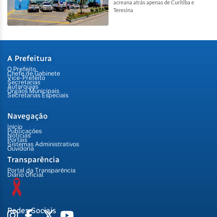
acreana atrás apenas de Curitiba e
Teresina
A Prefeitura
O Prefeito
Chefe de Gabinete
Vice-Prefeito
Secretarias
Autarquias
Órgãos Municipais
Secretarias Especiais
Navegação
Início
Publicações
Notícias
Portais
Sistemas Administrativos
Ouvidoria
Transparência
Portal da Transparência
Diário Oficial
Redes Sociais