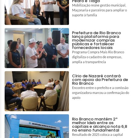
Pedro e Tiago
Mobilização reúne gestão municipal,
Maçonaria e parceiros para ampliar o
suporte à família
Prefeitura de Rio Branco
lança plataforma para
modernizar compras
públicas e fortalecer
fornecedores locais
Programa Compra Mais Rio Branco
digitaliza o cadastro de empresas,
amplia a transparência
Círio de Nazaré contará
com apoio da Prefeitura de
Rio Branco
Encontro entre o prefeito e a comissão
organizadora marcou a confirmação do
apoio
Rio Branco mantém 2º
melhor Ideb entre as
capitais e alcança nota 6,8
no ensino fundamental
Resultado de 2025 coloca a capital