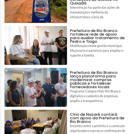
Quixadá
Intervenção faz parte das ações de
manutenção e melhoria da
infraestrutura viária da
Prefeitura de Rio Branco
fortalece rede de apoio
para auxiliar tratamento de
Pedro e Tiago
Mobilização reúne gestão municipal,
Maçonaria e parceiros para ampliar o
suporte à família
Prefeitura de Rio Branco
lança plataforma para
modernizar compras
públicas e fortalecer
fornecedores locais
Programa Compra Mais Rio Branco
digitaliza o cadastro de empresas,
amplia a transparência
Círio de Nazaré contará
com apoio da Prefeitura de
Rio Branco
Encontro entre o prefeito e a comissão
organizadora marcou a confirmação do