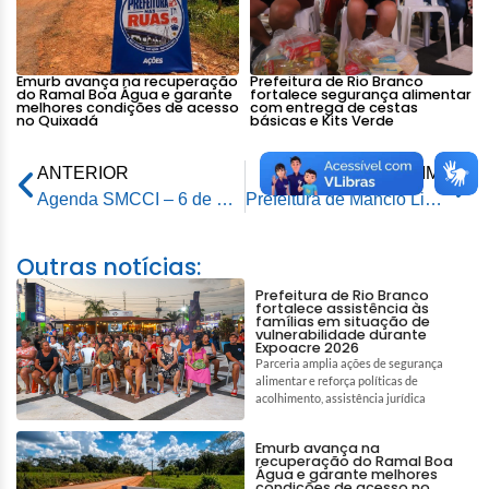
Emurb avança na recuperação
Prefeitura de Rio Branco
do Ramal Boa Água e garante
fortalece segurança alimentar
melhores condições de acesso
com entrega de cestas
no Quixadá
básicas e Kits Verde
ANTERIOR
PRÓXIMA
Agenda SMCCI – 6 de março de 2024
Prefeitura de Mâncio Lima quer implantar modelo da capital em arrecadação com potencial no turismo do Acre
Outras notícias:
Prefeitura de Rio Branco
fortalece assistência às
famílias em situação de
vulnerabilidade durante
Expoacre 2026
Parceria amplia ações de segurança
alimentar e reforça políticas de
acolhimento, assistência jurídica
Emurb avança na
recuperação do Ramal Boa
Água e garante melhores
condições de acesso no