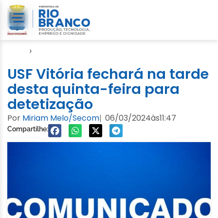
Início
›
Notícias
USF Vitória fechará na tarde
desta quinta-feira para
detetização
Por
Miriam Melo/Secom
06/03/2024
às
11:47
|
Compartilhe: