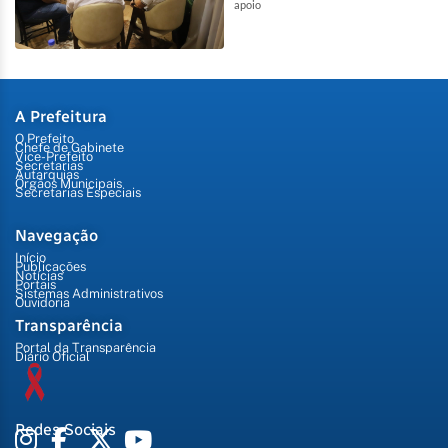
apoio
A Prefeitura
O Prefeito
Chefe de Gabinete
Vice-Prefeito
Secretarias
Autarquias
Órgãos Municipais
Secretarias Especiais
Navegação
Início
Publicações
Notícias
Portais
Sistemas Administrativos
Ouvidoria
Transparência
Portal da Transparência
Diário Oficial
Redes Sociais