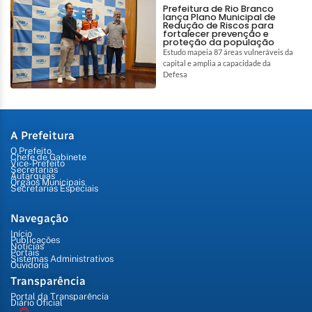
Prefeitura de Rio Branco
lança Plano Municipal de
Redução de Riscos para
fortalecer prevenção e
proteção da população
Estudo mapeia 87 áreas vulneráveis da
capital e amplia a capacidade da
Defesa
A Prefeitura
O Prefeito
Chefe de Gabinete
Vice-Prefeito
Secretarias
Autarquias
Órgãos Municipais
Secretarias Especiais
Navegação
Início
Publicações
Notícias
Portais
Sistemas Administrativos
Ouvidoria
Transparência
Portal da Transparência
Diário Oficial