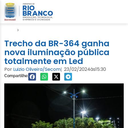
Início
›
Notícias
Trecho da BR-364 ganha
nova iluminação pública
totalmente em Led
Por
Luizio Oliveira/Secom
23/02/2024
às
15:30
|
Compartilhe: