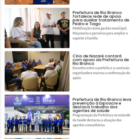
Prefeitura de Rio Branco
fortalece rede de apoio
para auxiliar tratamento de
Pedro e Tiago
Mobilização reúne gestão municipal,
Maçonaria e parceiros para ampliar o
suporte à família
Círio de Nazaré contará
com apoio da Prefeitura de
Rio Branco
Encontro entre o prefeito e a comissão
organizadora marcou a confirmação do
apoio
Prefeitura de Rio Branco leva
prevenção à Expoacre e
destaca trabalho dos
agentes de saúde
Programação da Prefeitura no estande
da Saúde destacou a atuação dos
agentes comunitários