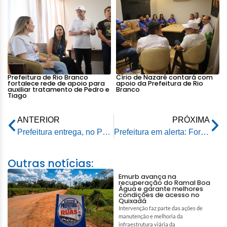
Prefeitura de Rio Branco
Círio de Nazaré contará com
fortalece rede de apoio para
apoio da Prefeitura de Rio
auxiliar tratamento de Pedro e
Branco
Tiago
ANTERIOR
PRÓXIMA
Prefeitura entrega, no Palheiral, a vigésima quinta Unidade de Saúde reformada
Prefeitura em alerta: Forte chuva causa probabilidade em levar possíveis desabrigados ao Parque de Exposições
Outras notícias:
Emurb avança na
recuperação do Ramal Boa
Água e garante melhores
condições de acesso no
Quixadá
Intervenção faz parte das ações de
manutenção e melhoria da
infraestrutura viária da