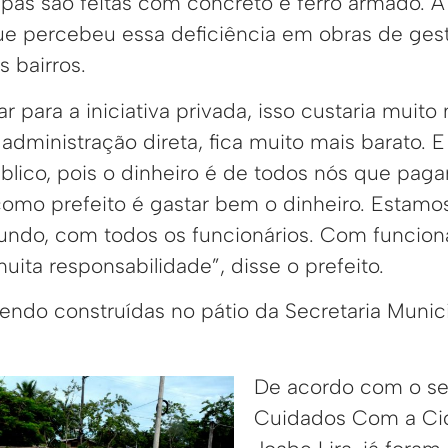
as são feitas com concreto e ferro armado. A 
que percebeu essa deficiência em obras de ge
 bairros.
 para a iniciativa privada, isso custaria muit
 administração direta, fica muito mais barato. E 
blico, pois o dinheiro é de todos nós que pag
omo prefeito é gastar bem o dinheiro. Estamo
ndo, com todos os funcionários. Com funcion
uita responsabilidade”, disse o prefeito.
endo construídas no pátio da Secretaria Munic
De acordo com o se
Cuidados Com a Ci