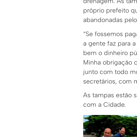
drenagem. As tamp
próprio prefeito 
abandonadas pelos
“Se fossemos pagar
a gente faz para a
bem o dinheiro pú
Minha obrigação c
junto com todo mu
secretários, com m
As tampas estão s
com a Cidade.