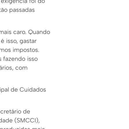
exigência foi do
stão passadas
o mais caro. Quando
é isso, gastar
amos impostos.
s fazendo isso
ários, com
ipal de Cuidados
cretário de
dade (SMCCI),