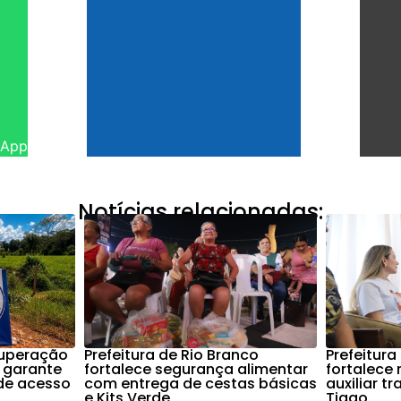
sApp
Notícias relacionadas:
cuperação
Prefeitura de Rio Branco
Prefeitura
 garante
fortalece segurança alimentar
fortalece
de acesso
com entrega de cestas básicas
auxiliar t
e Kits Verde
Tiago