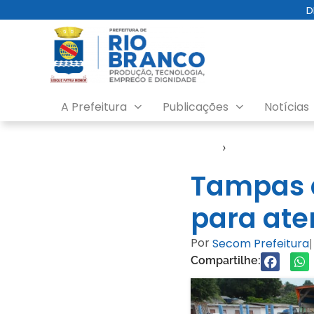
D
A Prefeitura
Publicações
Notícias
Início
›
Notícias
Tampas 
para ate
Por
Secom Prefeitura
|
Compartilhe: