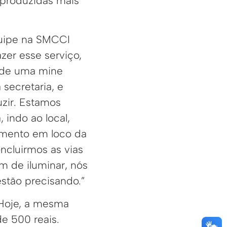
m produzidas mais
uipe na SMCCI
zer esse serviço,
de uma mine
 secretaria, e
zir. Estamos
 indo ao local,
imento em loco da
ncluirmos as vias
m de iluminar, nós
stão precisando.”
 Hoje, a mesma
e 500 reais.