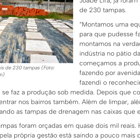
Joabe Lira, já fora
de 230 tampas.
“Montamos uma eq
para que pudesse fa
montamos na verda
indústria no pátio da
começamos a produ
is de 230 tampas (Foto:
fazendo por avenida,
m)
fazendi o reconhec
se faz a produção sob medida. Depois que co
entrar nos bairros também. Além de limpar, alé
ando as tampas de drenagem nas caixas que e
 tampas foram orçadas em quase dois mil reais.
pela própria gestão está saindo a pouco mais d