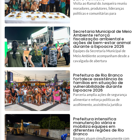
Visita ao Ramal do Junqueira reuniu
moradores, produtores, lideranças
políticas e comunitárias para
Secretaria Municipal de Meio
Ambiente reforça
fiscalização ambiental e
ações de bem-estar animal
durante a Expoacre 2026
Equipes da Secretaria Municipal de
Meio Ambiente acompanham desde a
cavalgada de abertura
Prefeitura de Rio Branco
fortalece assistência às
famílias em situação de
vulnerabilidade durante
Expoacre 2026
Parceria amplia ações de segurança
alimentar e reforça políticas de
acolhimento, assistência jurídica
Prefeitura intensifica
manutenção viária e
mobiliza equipes em
diferentes regiões de Rio
Branco
Equipes atuam simultaneamente com