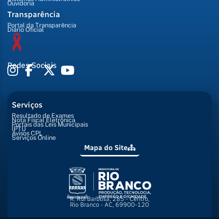
Ouvidoria
Transparência
Portal da Transparência
Diário Oficial
Redes Sociais
Serviços
Resultado de Exames
Nota Fiscal Eletrônica
Portais das Leis Municipais
IPTU
Avisos CPL
Serviços Online
Mapa do Site
R. Rui Barbosa, 285 - Centro,
Rio Branco - AC, 69900-120