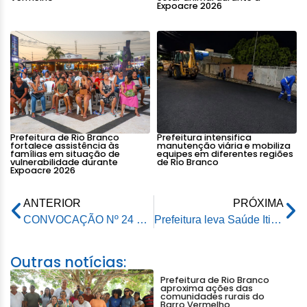
Expoacre 2026
Prefeitura de Rio Branco
Prefeitura intensifica
fortalece assistência às
manutenção viária e mobiliza
famílias em situação de
equipes em diferentes regiões
vulnerabilidade durante
de Rio Branco
Expoacre 2026
ANTERIOR
PRÓXIMA
CONVOCAÇÃO Nº 24 – PROCESSO SELETIVO SIMPLIFICADO PARA CONTRATAÇÃO TEMPORÁRIA DE PROFESSORES E SERVIDORES ADMINISTRATIVOS – EDITAL Nº. 003/2021– SEME
Prefeitura leva Saúde Itinerante Terrestre à comunidade do ramal Caipora na Transacreana
Outras notícias:
Prefeitura de Rio Branco
aproxima ações das
comunidades rurais do
Barro Vermelho