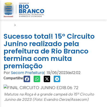
Início
›
FGB
Sucesso total! 15° Circuito
Junino realizado pela
prefeitura de Rio Branco
termina com muita
premiação
Por
Secom Prefeitura
19/06/2023
às
12:02
|
Compartilhe:
Matutos na Roça é a grande campeã do 15º Circuito
Junino de 2023 (Foto: Evandro Derze/Assecom)