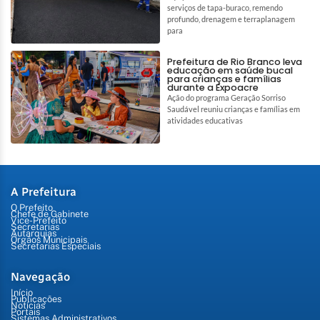
serviços de tapa-buraco, remendo
profundo, drenagem e terraplanagem
para
Prefeitura de Rio Branco leva
educação em saúde bucal
para crianças e famílias
durante a Expoacre
Ação do programa Geração Sorriso
Saudável reuniu crianças e famílias em
atividades educativas
A Prefeitura
O Prefeito
Chefe de Gabinete
Vice-Prefeito
Secretarias
Autarquias
Órgãos Municipais
Secretarias Especiais
Navegação
Início
Publicações
Notícias
Portais
Sistemas Administrativos