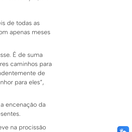
éis de todas as
com apenas meses
esse. É de suma
res caminhos para
endentemente de
nhor para eles”,
m a encenação da
esentes.
eve na procissão