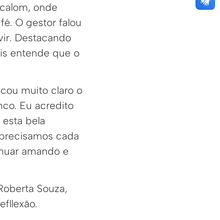
calom, onde
fé. O gestor falou
vir. Destacando
ois entende que o
cou muito claro o
nco. Eu acredito
esta bela
 precisamos cada
inuar amando e
Roberta Souza,
fllexão.