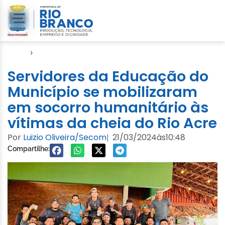
Início
›
Notícias
Servidores da Educação do
Município se mobilizaram
em socorro humanitário às
vítimas da cheia do Rio Acre
Por
Luizio Oliveira/Secom
21/03/2024
às
10:48
|
Compartilhe: