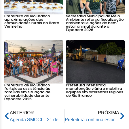
Prefeitura de Rio Branco
Secretaria Municipal de Meio
aproxima ações das
Ambiente reforça fiscalização
comunidades rurais do Barro
ambiental e ações de bem-
Vermelho
estar animal durante a
Expoacre 2026
Prefeitura de Rio Branco
Prefeitura intensifica
fortalece assistência às
manutenção viária e mobiliza
famílias em situação de
equipes em diferentes regiões
vulnerabilidade durante
de Rio Branco
Expoacre 2026
ANTERIOR
PRÓXIMA
Agenda SMCCI – 21 de março de 2024
Prefeitura continua esforços de ajuda humanitária após cheia do Rio Acre