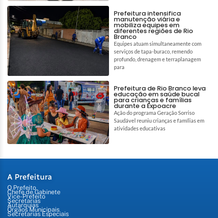
Prefeitura intensifica
manutenção viária e
mobiliza equipes em
diferentes regiões de Rio
Branco
Equipes atuam simultaneamente com
serviços de tapa-buraco, remendo
profundo, drenagem e terraplanagem
para
Prefeitura de Rio Branco leva
educação em saúde bucal
para crianças e famílias
durante a Expoacre
Ação do programa Geração Sorriso
Saudável reuniu crianças e famílias em
atividades educativas
A Prefeitura
O Prefeito
Chefe de Gabinete
Vice-Prefeito
Secretarias
Autarquias
Órgãos Municipais
Secretarias Especiais