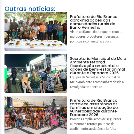
Outras notícias:
Prefeitura de Rio Branco
aproxima ações das
comunidades rurais do
Barro Vermelho
Visita ao Ramal do Junqueira reuniu
moradores, produtores, lideranças
políticas e comunitárias para
Secretaria Municipal de Meio
Ambiente reforça
fiscalização ambiental e
ações de bem-estar animal
durante a Expoacre 2026
Equipes da Secretaria Municipal de
Meio Ambiente acompanham desde a
cavalgada de abertura
Prefeitura de Rio Branco
fortalece assistência às
famílias em situação de
vulnerabilidade durante
Expoacre 2026
Parceria amplia ações de segurança
alimentar e reforça políticas de
acolhimento, assistência jurídica