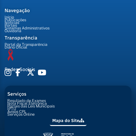
Navegação
Início
Publicações
Notícias
Portais
Sistemas Administrativos
Ouvidoria
Transparência
Portal da Transparência
Diário Oficial
Redes Sociais
Serviços
Resultado de Exames
Nota Fiscal Eletrônica
Portais das Leis Municipais
IPTU
Avisos CPL
Serviços Online
Mapa do Site