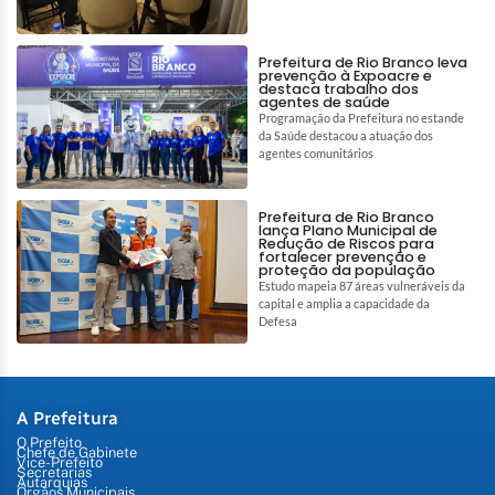
Prefeitura de Rio Branco leva
prevenção à Expoacre e
destaca trabalho dos
agentes de saúde
Programação da Prefeitura no estande
da Saúde destacou a atuação dos
agentes comunitários
Prefeitura de Rio Branco
lança Plano Municipal de
Redução de Riscos para
fortalecer prevenção e
proteção da população
Estudo mapeia 87 áreas vulneráveis da
capital e amplia a capacidade da
Defesa
A Prefeitura
O Prefeito
Chefe de Gabinete
Vice-Prefeito
Secretarias
Autarquias
Órgãos Municipais