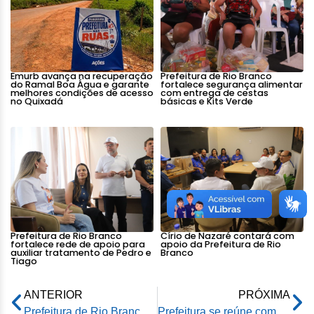
Emurb avança na recuperação
Prefeitura de Rio Branco
do Ramal Boa Água e garante
fortalece segurança alimentar
melhores condições de acesso
com entrega de cestas
no Quixadá
básicas e Kits Verde
Prefeitura de Rio Branco
Círio de Nazaré contará com
fortalece rede de apoio para
apoio da Prefeitura de Rio
auxiliar tratamento de Pedro e
Branco
Tiago
ANTERIOR
PRÓXIMA
Prefeitura de Rio Branco entrega prêmio da Nota Rio Branco a três ganhadores
Prefeitura se reúne com Organização Internacional de Migração para tratar políticas públicas voltada aos imigrantes