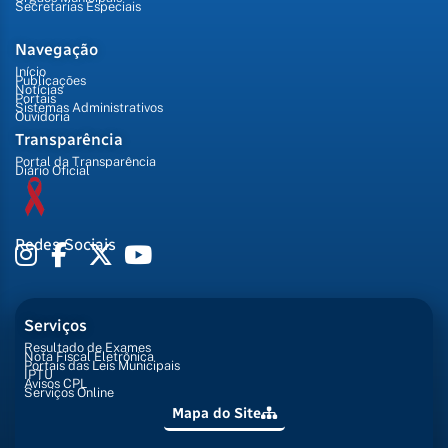
Secretarias Especiais
Navegação
Início
Publicações
Notícias
Portais
Sistemas Administrativos
Ouvidoria
Transparência
Portal da Transparência
Diário Oficial
Redes Sociais
Serviços
Resultado de Exames
Nota Fiscal Eletrônica
Portais das Leis Municipais
IPTU
Avisos CPL
Serviços Online
Mapa do Site