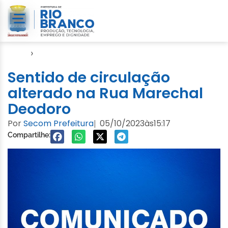
Início
›
Comunicado
Sentido de circulação
alterado na Rua Marechal
Deodoro
Por
Secom Prefeitura
05/10/2023
às
15:17
|
Compartilhe: