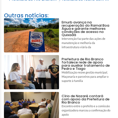
Outras notícias:
Emurb avança na
recuperação do Ramal Boa
Água e garante melhores
condições de acesso no
Quixadá
Intervenção faz parte das ações de
manutenção e melhoria da
infraestrutura viária da
Prefeitura de Rio Branco
fortalece rede de apoio
para auxiliar tratamento de
Pedro e Tiago
Mobilização reúne gestão municipal,
Maçonaria e parceiros para ampliar o
suporte à família
Círio de Nazaré contará
com apoio da Prefeitura de
Rio Branco
Encontro entre o prefeito e a comissão
organizadora marcou a confirmação do
apoio