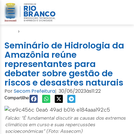
Início
›
Defesa Civil
Seminário de Hidrologia da
Amazônia reúne
representantes para
debater sobre gestão de
riscos e desastres naturais
Por
Secom Prefeitura
30/06/2023
às
11:22
|
Compartilhe:
Falcão: “É fundamental discutir as causas dos extremos
climáticos em curso e suas repercussões
socioeconômicas” (Foto: Assecom)