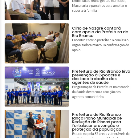
Mobilização reúne gestão municipal,
Maçonaria e parceiros para ampliar o
suporte à família
Círio de Nazaré contará
com apoio da Prefeitura de
Rio Branco
Encontro entre o prefeito e a comissão
organizadora marcou a confirmação do
apoio
Prefeitura de Rio Branco leva
prevenção à Expoacre e
destaca trabalho dos
agentes de saúde
Programação da Prefeitura no estande
da Saúde destacou a atuação dos
agentes comunitários
Prefeitura de Rio Branco
lança Plano Municipal de
Redução de Riscos para
fortalecer prevenção e
proteção da população
Estudo mapeia 87 áreas vulneráveis da