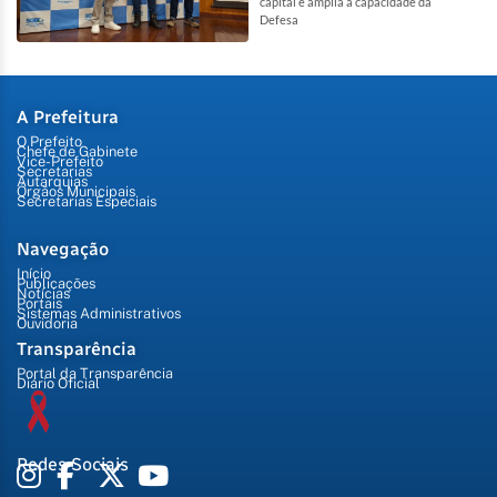
capital e amplia a capacidade da
Defesa
A Prefeitura
O Prefeito
Chefe de Gabinete
Vice-Prefeito
Secretarias
Autarquias
Órgãos Municipais
Secretarias Especiais
Navegação
Início
Publicações
Notícias
Portais
Sistemas Administrativos
Ouvidoria
Transparência
Portal da Transparência
Diário Oficial
Redes Sociais