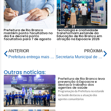
Prefeitura de Rio Branco
Tecnologia e criatividade
mantém ponto facultativo no
transformam estande da
dia 6 e decreta ponto
Educação de Rio Branco em
facultativo para 7 de agosto
atração na Expoacre 2026
ANTERIOR
PRÓXIMA
Prefeitura entrega mais 64 notebooks com planos de acesso à internet para professores de Rio Branco
Secretaria Municipal de Saúde anuncia chegada de medicamentos e aparelhos que estavam em falta na Rede Básica
Outras notícias:
Prefeitura de Rio Branco leva
prevenção à Expoacre e
destaca trabalho dos
agentes de saúde
Programação da Prefeitura no estande
da Saúde destacou a atuação dos
agentes comunitários