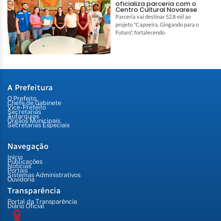
oficializa parceria com o
Centro Cultural Novarese
Parceria vai destinar 52,8 mil ao
projeto "Capoeira, Gingando para o
Futuro", fortalecendo
A Prefeitura
O Prefeito
Chefe de Gabinete
Vice-Prefeito
Secretarias
Autarquias
Órgãos Municipais
Secretarias Especiais
Navegação
Início
Publicações
Notícias
Portais
Sistemas Administrativos
Ouvidoria
Transparência
Portal da Transparência
Diário Oficial