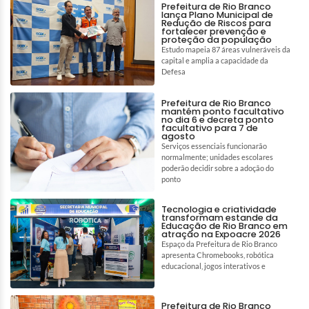
Prefeitura de Rio Branco
lança Plano Municipal de
Redução de Riscos para
fortalecer prevenção e
proteção da população
Estudo mapeia 87 áreas vulneráveis da
capital e amplia a capacidade da
Defesa
Prefeitura de Rio Branco
mantém ponto facultativo
no dia 6 e decreta ponto
facultativo para 7 de
agosto
Serviços essenciais funcionarão
normalmente; unidades escolares
poderão decidir sobre a adoção do
ponto
Tecnologia e criatividade
transformam estande da
Educação de Rio Branco em
atração na Expoacre 2026
Espaço da Prefeitura de Rio Branco
apresenta Chromebooks, robótica
educacional, jogos interativos e
Prefeitura de Rio Branco