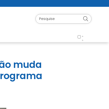
ção muda
 programa