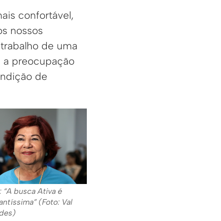
is confortável,
os nossos
 trabalho de uma
e a preocupação
ondição de
: “A busca Ativa é
antíssima” (Foto: Val
des)