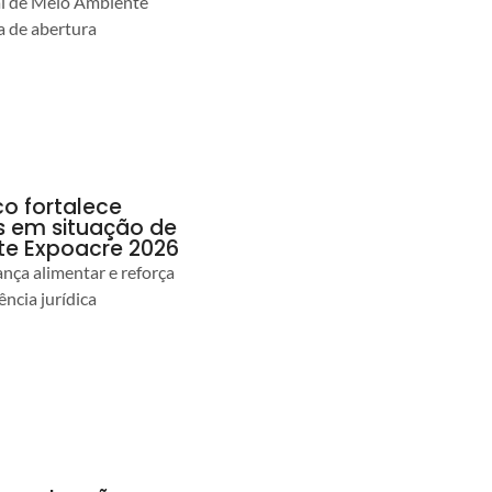
al de Meio Ambiente
 de abertura
co fortalece
as em situação de
te Expoacre 2026
ança alimentar e reforça
ência jurídica