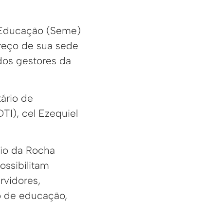
e Educação (Seme)
ereço de sua sede
dos gestores da
tário de
I), cel Ezequiel
nio da Rocha
ossibilitam
rvidores,
o de educação,