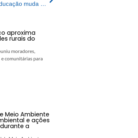
Secretaria Municipal de Educação muda de endereço e entrega van do programa Busca Ativa Escolar
nco aproxima
s rurais do
euniu moradores,
s e comunitárias para
de Meio Ambiente
ambiental e ações
durante a