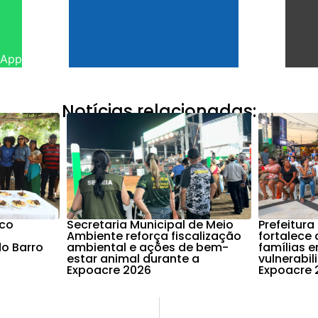
sApp
Notícias relacionadas:
nco
Secretaria Municipal de Meio
Prefeitura
Ambiente reforça fiscalização
fortalece 
o Barro
ambiental e ações de bem-
famílias 
estar animal durante a
vulnerabi
Expoacre 2026
Expoacre 