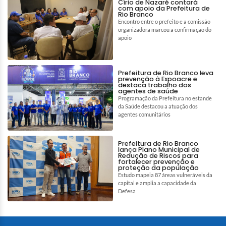
Círio de Nazaré contará
com apoio da Prefeitura de
Rio Branco
Encontro entre o prefeito e a comissão
organizadora marcou a confirmação do
apoio
Prefeitura de Rio Branco leva
prevenção à Expoacre e
destaca trabalho dos
agentes de saúde
Programação da Prefeitura no estande
da Saúde destacou a atuação dos
agentes comunitários
Prefeitura de Rio Branco
lança Plano Municipal de
Redução de Riscos para
fortalecer prevenção e
proteção da população
Estudo mapeia 87 áreas vulneráveis da
capital e amplia a capacidade da
Defesa