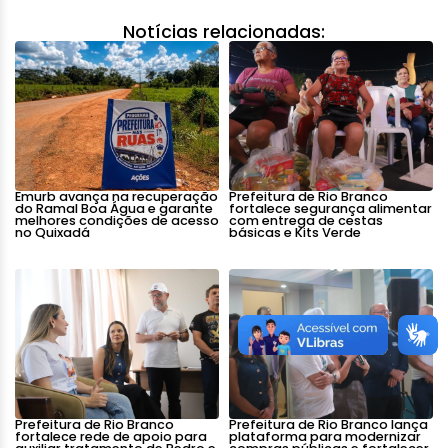
Notícias relacionadas:
Emurb avança na recuperação
Prefeitura de Rio Branco
do Ramal Boa Água e garante
fortalece segurança alimentar
melhores condições de acesso
com entrega de cestas
no Quixadá
básicas e Kits Verde
Prefeitura de Rio Branco
Prefeitura de Rio Branco lança
fortalece rede de apoio para
plataforma para modernizar