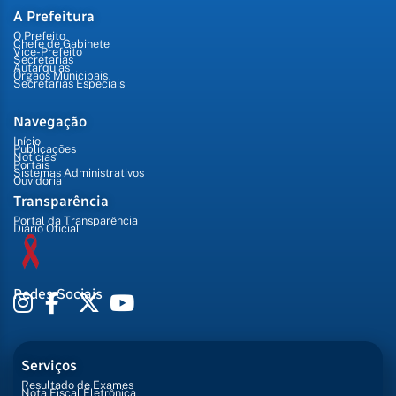
A Prefeitura
O Prefeito
Chefe de Gabinete
Vice-Prefeito
Secretarias
Autarquias
Órgãos Municipais
Secretarias Especiais
Navegação
Início
Publicações
Notícias
Portais
Sistemas Administrativos
Ouvidoria
Transparência
Portal da Transparência
Diário Oficial
Redes Sociais
Serviços
Resultado de Exames
Nota Fiscal Eletrônica