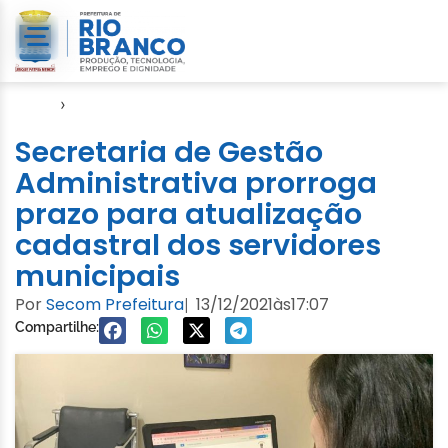
Início
›
Notícias
Secretaria de Gestão
Administrativa prorroga
prazo para atualização
cadastral dos servidores
municipais
Por
Secom Prefeitura
13/12/2021
às
17:07
|
Compartilhe: