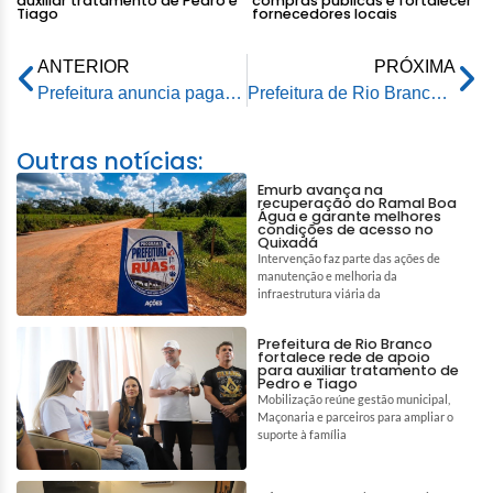
auxiliar tratamento de Pedro e
compras públicas e fortalecer
Tiago
fornecedores locais
ANTERIOR
PRÓXIMA
Prefeitura anuncia pagamentos do salário de dezembro, segunda parcela do 13º e abono dos servidores da educação
Prefeitura de Rio Branco interdita Avenida Getúlio Vargas para concluir decoração de Natal
Outras notícias:
Emurb avança na
recuperação do Ramal Boa
Água e garante melhores
condições de acesso no
Quixadá
Intervenção faz parte das ações de
manutenção e melhoria da
infraestrutura viária da
Prefeitura de Rio Branco
fortalece rede de apoio
para auxiliar tratamento de
Pedro e Tiago
Mobilização reúne gestão municipal,
Maçonaria e parceiros para ampliar o
suporte à família