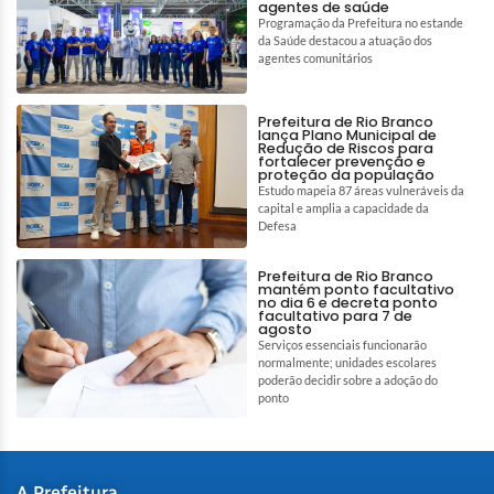
agentes de saúde
Programação da Prefeitura no estande
da Saúde destacou a atuação dos
agentes comunitários
Prefeitura de Rio Branco
lança Plano Municipal de
Redução de Riscos para
fortalecer prevenção e
proteção da população
Estudo mapeia 87 áreas vulneráveis da
capital e amplia a capacidade da
Defesa
Prefeitura de Rio Branco
mantém ponto facultativo
no dia 6 e decreta ponto
facultativo para 7 de
agosto
Serviços essenciais funcionarão
normalmente; unidades escolares
poderão decidir sobre a adoção do
ponto
A Prefeitura