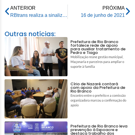
ANTERIOR
PRÓXIMA
RBtrans realiza a sinalização das vias públicas da capital
16 de junho de 2021
Outras notícias:
Prefeitura de Rio Branco
fortalece rede de apoio
para auxiliar tratamento de
Pedro e Tiago
Mobilização reúne gestão municipal,
Maçonaria e parceiros para ampliar o
suporte à família
Círio de Nazaré contará
com apoio da Prefeitura de
Rio Branco
Encontro entre o prefeito e a comissão
organizadora marcou a confirmação do
apoio
Prefeitura de Rio Branco leva
prevenção à Expoacre e
destaca trabalho dos