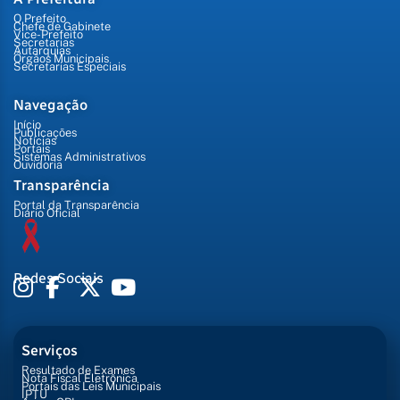
O Prefeito
Chefe de Gabinete
Vice-Prefeito
Secretarias
Autarquias
Órgãos Municipais
Secretarias Especiais
Navegação
Início
Publicações
Notícias
Portais
Sistemas Administrativos
Ouvidoria
Transparência
Portal da Transparência
Diário Oficial
Redes Sociais
Serviços
Resultado de Exames
Nota Fiscal Eletrônica
Portais das Leis Municipais
IPTU