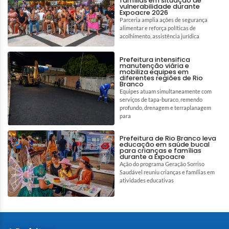
famílias em situação de
vulnerabilidade durante
Expoacre 2026
Parceria amplia ações de segurança
alimentar e reforça políticas de
acolhimento, assistência jurídica
Prefeitura intensifica
manutenção viária e
mobiliza equipes em
diferentes regiões de Rio
Branco
Equipes atuam simultaneamente com
serviços de tapa-buraco, remendo
profundo, drenagem e terraplanagem
para
Prefeitura de Rio Branco leva
educação em saúde bucal
para crianças e famílias
durante a Expoacre
Ação do programa Geração Sorriso
Saudável reuniu crianças e famílias em
atividades educativas