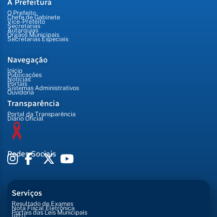
A Prefeitura
O Prefeito
Chefe de Gabinete
Vice-Prefeito
Secretarias
Autarquias
Órgãos Municipais
Secretarias Especiais
Navegação
Início
Publicações
Notícias
Portais
Sistemas Administrativos
Ouvidoria
Transparência
Portal da Transparência
Diário Oficial
Redes Sociais
Serviços
Resultado de Exames
Nota Fiscal Eletrônica
Portais das Leis Municipais
IPTU