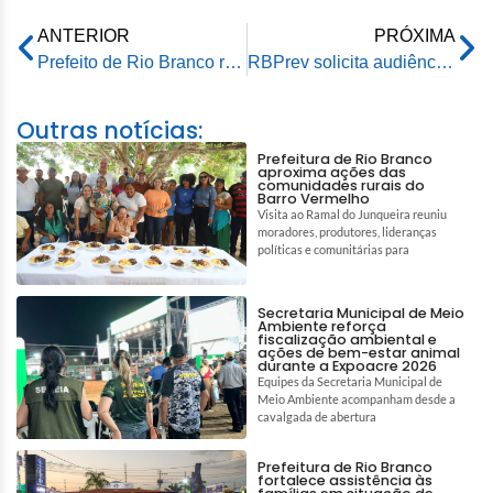
ANTERIOR
PRÓXIMA
Prefeito de Rio Branco recebe visita de deputado federal para tratarem sobre emendas parlamentares
RBPrev solicita audiência pública na Câmara para apresentar balanço dos serviços prestados em 2024
Outras notícias:
Prefeitura de Rio Branco
aproxima ações das
comunidades rurais do
Barro Vermelho
Visita ao Ramal do Junqueira reuniu
moradores, produtores, lideranças
políticas e comunitárias para
Secretaria Municipal de Meio
Ambiente reforça
fiscalização ambiental e
ações de bem-estar animal
durante a Expoacre 2026
Equipes da Secretaria Municipal de
Meio Ambiente acompanham desde a
cavalgada de abertura
Prefeitura de Rio Branco
fortalece assistência às