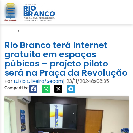
Início
›
Gabinete
Rio Branco terá internet
gratuita em espaços
púbicos – projeto piloto
será na Praça da Revolução
Por
Luizio Oliveira/Secom
23/11/2024
às
08:35
|
Compartilhe: