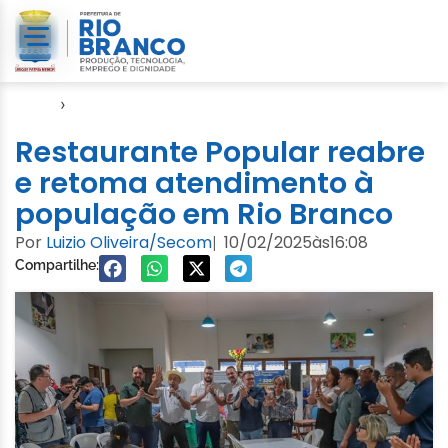
Início
›
Notícias
Restaurante Popular reabre
e retoma atendimento à
população em Rio Branco
Por
Luizio Oliveira/Secom
10/02/2025
às
16:08
|
Compartilhe: