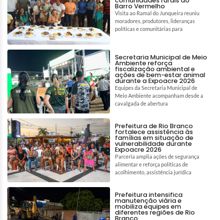
comunidades rurais do
Barro Vermelho
Visita ao Ramal do Junqueira reuniu
moradores, produtores, lideranças
políticas e comunitárias para
Secretaria Municipal de Meio
Ambiente reforça
fiscalização ambiental e
ações de bem-estar animal
durante a Expoacre 2026
Equipes da Secretaria Municipal de
Meio Ambiente acompanham desde a
cavalgada de abertura
Prefeitura de Rio Branco
fortalece assistência às
famílias em situação de
vulnerabilidade durante
Expoacre 2026
Parceria amplia ações de segurança
alimentar e reforça políticas de
acolhimento, assistência jurídica
Prefeitura intensifica
manutenção viária e
mobiliza equipes em
diferentes regiões de Rio
Branco