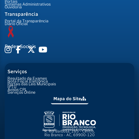
Portais
Sistemas Administrativos
Ouvidoria
Transparência
Portal da Transparência
Diário Oficial
Redes Sociais
Serviços
Resultado de Exames
Nota Fiscal Eletrônica
Portais das Leis Municipais
IPTU
Avisos CPL
Serviços Online
Mapa do Site
R. Rui Barbosa, 285 - Centro,
Rio Branco - AC, 69900-120