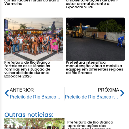
comunidades rurais do Barro
ambiental e ações de bem-
Vermelho
estar animal durante a
Expoacre 2026
Prefeitura de Rio Branco
Prefeitura intensifica
fortalece assistência às
manutenção viária e mobiliza
famílias em situação de
equipes em diferentes regiões
vulnerabilidade durante
de Rio Branco
Expoacre 2026
ANTERIOR
PRÓXIMA
Prefeito de Rio Branco prestigia posse da nova administração do TJ/AC
Prefeito de Rio Branco reúne vereadores da base e reforça aliança para novo mandato
Outras notícias:
Prefeitura de Rio Branco
aproxima ações das