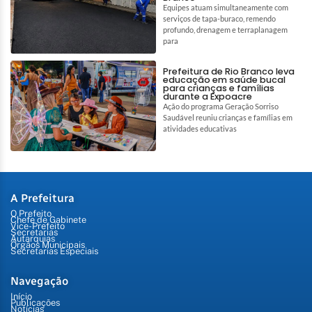
Equipes atuam simultaneamente com
serviços de tapa-buraco, remendo
profundo, drenagem e terraplanagem
para
Prefeitura de Rio Branco leva
educação em saúde bucal
para crianças e famílias
durante a Expoacre
Ação do programa Geração Sorriso
Saudável reuniu crianças e famílias em
atividades educativas
A Prefeitura
O Prefeito
Chefe de Gabinete
Vice-Prefeito
Secretarias
Autarquias
Órgãos Municipais
Secretarias Especiais
Navegação
Início
Publicações
Notícias