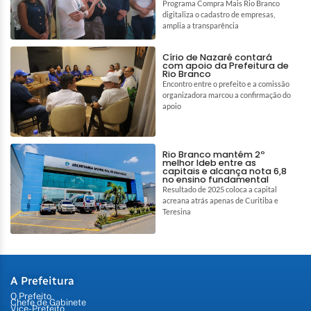
Programa Compra Mais Rio Branco
digitaliza o cadastro de empresas,
amplia a transparência
Círio de Nazaré contará
com apoio da Prefeitura de
Rio Branco
Encontro entre o prefeito e a comissão
organizadora marcou a confirmação do
apoio
Rio Branco mantém 2º
melhor Ideb entre as
capitais e alcança nota 6,8
no ensino fundamental
Resultado de 2025 coloca a capital
acreana atrás apenas de Curitiba e
Teresina
A Prefeitura
O Prefeito
Chefe de Gabinete
Vice-Prefeito