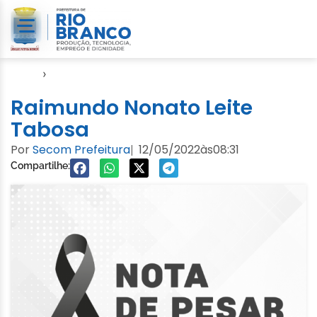
Início
›
Notícias
Raimundo Nonato Leite
Tabosa
Por
Secom Prefeitura
12/05/2022
às
08:31
|
Compartilhe: