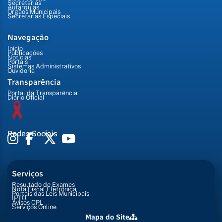
Secretarias
Autarquias
Órgãos Municipais
Secretarias Especiais
Navegação
Início
Publicações
Notícias
Portais
Sistemas Administrativos
Ouvidoria
Transparência
Portal da Transparência
Diário Oficial
Redes Sociais
Serviços
Resultado de Exames
Nota Fiscal Eletrônica
Portais das Leis Municipais
IPTU
Avisos CPL
Serviços Online
Mapa do Site