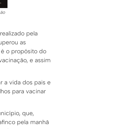
ção
 realizado pela
uperou as
 é o propósito do
vacinação, e assim
ar a vida dos pais e
lhos para vacinar
icípio, que,
afinco pela manhã