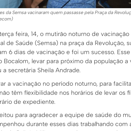
pes da Semsa vacinaram quem passasse pela Praça da Revolu
secom)
 terça feira, 14, o mutirão noturno de vacinação
pal de Saúde (Semsa) na praça da Revolução, s
ram 6 dias de vacinação e foi um sucesso. Esse
ão Bocalom, levar para próximo da população a 
u a secretária Sheila Andrade.
var a vacinação no período noturno, para facilit
ão têm flexibilidade nos horários de levar os fi
rário de expediente.
veitou para agradecer a equipe de saúde do mun
mpenhou durante esses dias trabalhando com 