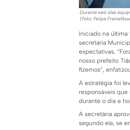
Durante seis dias equi
(Foto: Felipe Freire/As
Iniciado na última
secretaria Munici
expectativas. “Fo
nosso prefeito Ti
fizemos”, enfatizo
A estratégia foi le
responsáveis que n
durante o dia e ho
A secretária apro
segundo ela, se e