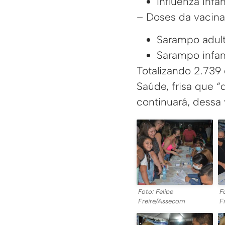
Influenza infa
– Doses da vacin
Sarampo adult
Sarampo infan
Totalizando 2.739 
Saúde, frisa que “
continuará, dessa 
Foto: Felipe
F
Freire/Assecom
F