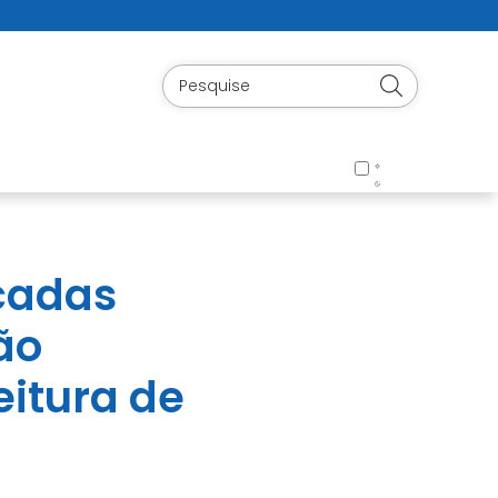
icadas
ão
eitura de