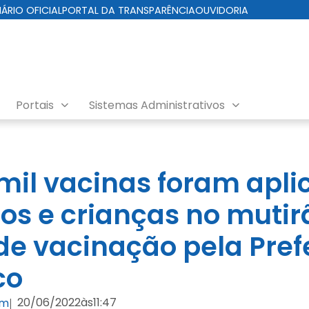
IÁRIO OFICIAL
PORTAL DA TRANSPARÊNCIA
OUVIDORIA
Portais
Sistemas Administrativos
mil vacinas foram apl
os e crianças no mutir
de vacinação pela Pref
co
20/06/2022
às
11:47
om
|