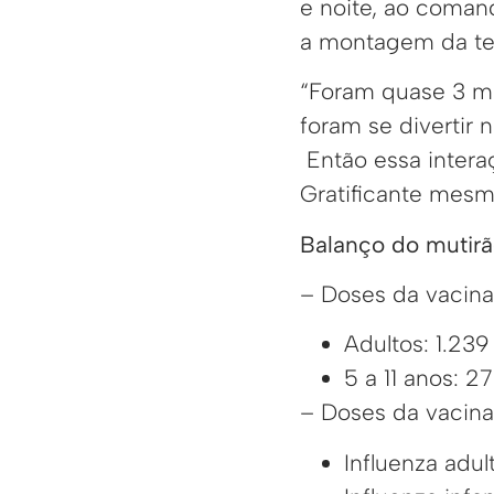
e noite, ao coman
a montagem da ten
“Foram quase 3 mi
foram se divertir 
Então essa intera
Gratificante mesm
Balanço do mutirã
– Doses da vacina
Adultos: 1.239
5 a 11 anos: 2
– Doses da vacina
Influenza adu