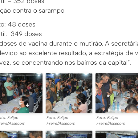
ntil – 352 doses
ação contra o sarampo
o: 48 doses
til: 349 doses
doses de vacina durante o mutirão. A secretári
devido ao excelente resultado, a estratégia de
vez, se concentrando nos bairros da capital”.
oto: Felipe
Foto: Felipe
Foto: Felipe
reire/Assecom
Freire/Assecom
Freire/Assecom