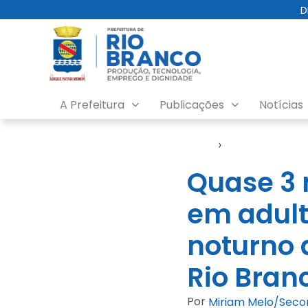
D
A Prefeitura
Publicações
Notícias
Início
›
Notícias
Quase 3 
em adult
noturno 
Rio Bran
Por
Miriam Melo/Sec