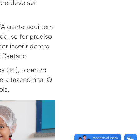
pre deve ser
 “A gente aqui tem
a, se for preciso.
r inserir dentro
 Caetano.
a (14), o centro
 e a fazendinha. O
ola.