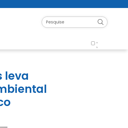
 leva
mbiental
co