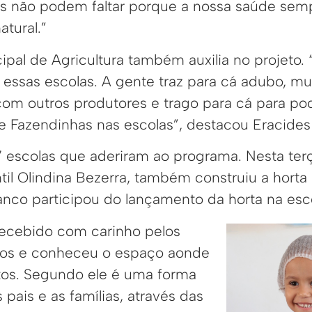
is não podem faltar porque a nossa saúde sem
atural.”
ipal de Agricultura também auxilia no projeto.
essas escolas. A gente traz para cá adubo, mud
om outros produtores e trago para cá para pode
 e Fazendinhas nas escolas”, destacou Eracides
 7 escolas que aderiram ao programa. Nesta terç
il Olindina Bezerra, também construiu a horta
anco participou do lançamento da horta na esc
recebido com carinho pelos
unos e conheceu o espaço aonde
itos. Segundo ele é uma forma
 pais e as famílias, através das