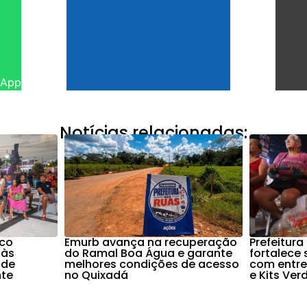
sApp
Notícias relacionadas:
nco
Emurb avança na recuperação
Prefeitura
 às
do Ramal Boa Água e garante
fortalece
 de
melhores condições de acesso
com entre
nte
no Quixadá
e Kits Ver