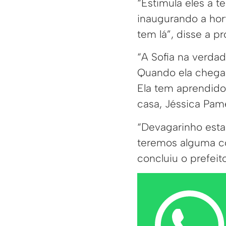
“Estimula eles a t
inaugurando a hort
tem lá”, disse a p
“A Sofia na verdad
Quando ela chega e
Ela tem aprendido
casa, Jéssica Pame
“Devagarinho esta
teremos alguma co
concluiu o prefeito