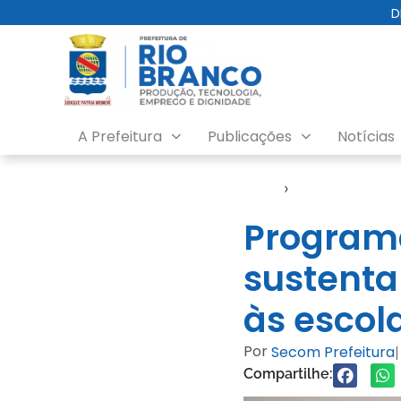
D
A Prefeitura
Publicações
Notícias
Início
›
Notícias
Programa
sustenta
às escol
Por
Secom Prefeitura
|
Compartilhe: