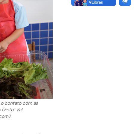
a o contato com as
 (Foto: Val
ecom)