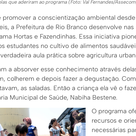
scolas que aderiram ao programa (Foto: Val Fernandes/Assecom
 promover a conscientização ambiental desde 
eis, a Prefeitura de Rio Branco desenvolve nas
rama Hortas e Fazendinhas. Essa iniciativa pio
os estudantes no cultivo de alimentos saudávei
erdadeira aula prática sobre agricultura urban
sam a absorver esse conhecimento através del
m, colherem e depois fazer a degustação. Com
avam, as saladas. Então a criança ela vê o faze
ária Municipal de Saúde, Nabiha Bestene.
O programa ofe
recursos e ori
necessárias pa