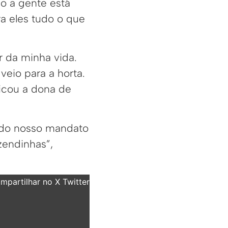
mo a gente está
ra eles tudo o que
r da minha vida.
veio para a horta.
licou a dona de
l do nosso mandato
zendinhas”,
partilhar no X Twitter