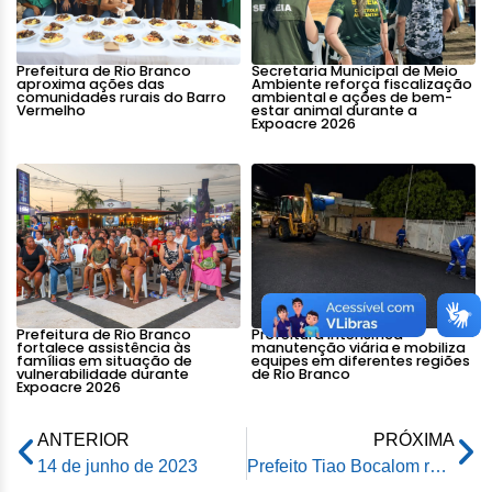
Prefeitura de Rio Branco
Secretaria Municipal de Meio
aproxima ações das
Ambiente reforça fiscalização
comunidades rurais do Barro
ambiental e ações de bem-
Vermelho
estar animal durante a
Expoacre 2026
Prefeitura de Rio Branco
Prefeitura intensifica
fortalece assistência às
manutenção viária e mobiliza
famílias em situação de
equipes em diferentes regiões
vulnerabilidade durante
de Rio Branco
Expoacre 2026
ANTERIOR
PRÓXIMA
14 de junho de 2023
Prefeito Tiao Bocalom recebe integrantes do Conselho Municipal de Assistência Social