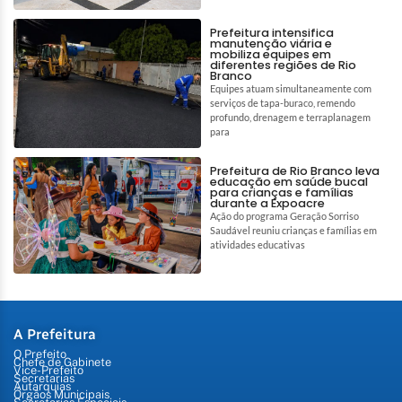
Prefeitura intensifica
manutenção viária e
mobiliza equipes em
diferentes regiões de Rio
Branco
Equipes atuam simultaneamente com
serviços de tapa-buraco, remendo
profundo, drenagem e terraplanagem
para
Prefeitura de Rio Branco leva
educação em saúde bucal
para crianças e famílias
durante a Expoacre
Ação do programa Geração Sorriso
Saudável reuniu crianças e famílias em
atividades educativas
A Prefeitura
O Prefeito
Chefe de Gabinete
Vice-Prefeito
Secretarias
Autarquias
Órgãos Municipais