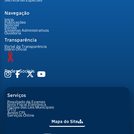
Secretarias Especiais
Navegação
Início
Publicações
Notícias
Portais
Sistemas Administrativos
Ouvidoria
Transparência
Portal da Transparência
Diário Oficial
Redes Sociais
Serviços
Resultado de Exames
Nota Fiscal Eletrônica
Portais das Leis Municipais
IPTU
Avisos CPL
Serviços Online
Mapa do Site