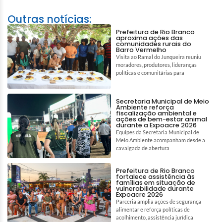
Outras notícias:
Prefeitura de Rio Branco
aproxima ações das
comunidades rurais do
Barro Vermelho
Visita ao Ramal do Junqueira reuniu
moradores, produtores, lideranças
políticas e comunitárias para
Secretaria Municipal de Meio
Ambiente reforça
fiscalização ambiental e
ações de bem-estar animal
durante a Expoacre 2026
Equipes da Secretaria Municipal de
Meio Ambiente acompanham desde a
cavalgada de abertura
Prefeitura de Rio Branco
fortalece assistência às
famílias em situação de
vulnerabilidade durante
Expoacre 2026
Parceria amplia ações de segurança
alimentar e reforça políticas de
acolhimento, assistência jurídica