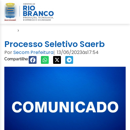
Início
›
Notícias
Processo Seletivo Saerb
Por
Secom Prefeitura
13/06/2023
às
17:54
|
Compartilhe: