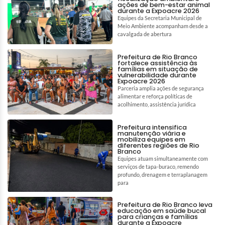
ações de bem-estar animal
durante a Expoacre 2026
Equipes da Secretaria Municipal de
Meio Ambiente acompanham desde a
cavalgada de abertura
Prefeitura de Rio Branco
fortalece assistência às
famílias em situação de
vulnerabilidade durante
Expoacre 2026
Parceria amplia ações de segurança
alimentar e reforça políticas de
acolhimento, assistência jurídica
Prefeitura intensifica
manutenção viária e
mobiliza equipes em
diferentes regiões de Rio
Branco
Equipes atuam simultaneamente com
serviços de tapa-buraco, remendo
profundo, drenagem e terraplanagem
para
Prefeitura de Rio Branco leva
educação em saúde bucal
para crianças e famílias
durante a Expoacre