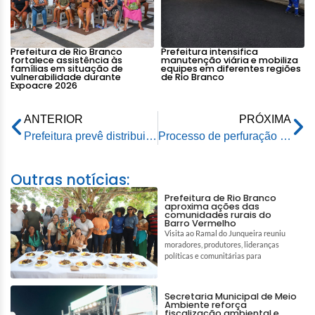
Prefeitura de Rio Branco
Prefeitura intensifica
fortalece assistência às
manutenção viária e mobiliza
famílias em situação de
equipes em diferentes regiões
vulnerabilidade durante
de Rio Branco
Expoacre 2026
ANTERIOR
PRÓXIMA
Prefeitura prevê distribuição de 15 mil kits aos alagados com a Operação Dignidade
Processo de perfuração dos poços de captação de água do Saerb chega na segunda fase de análise
Outras notícias:
Prefeitura de Rio Branco
aproxima ações das
comunidades rurais do
Barro Vermelho
Visita ao Ramal do Junqueira reuniu
moradores, produtores, lideranças
políticas e comunitárias para
Secretaria Municipal de Meio
Ambiente reforça
fiscalização ambiental e