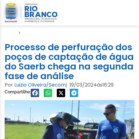
Início
›
Notícias
Processo de perfuração dos
poços de captação de água
do Saerb chega na segunda
fase de análise
Por
Luizio Oliveira/Secom
19/03/2024
às
16:29
|
Compartilhe: