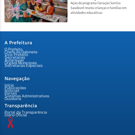
Ação do programa Geração Sorriso
Saudável reuniu crianças e famílias em
atividades educativas
A Prefeitura
O Prefeito
Chefe de Gabinete
Vice-Prefeito
Secretarias
Autarquias
Órgãos Municipais
Secretarias Especiais
Navegação
Início
Publicações
Notícias
Portais
Sistemas Administrativos
Ouvidoria
Transparência
Portal da Transparência
Diário Oficial