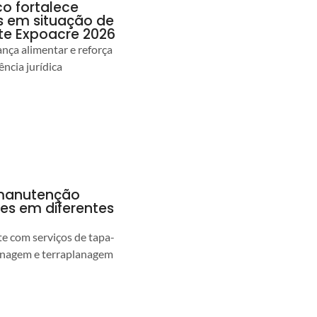
co fortalece
as em situação de
te Expoacre 2026
ança alimentar e reforça
ência jurídica
a manutenção
pes em diferentes
 com serviços de tapa-
enagem e terraplanagem