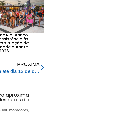
 de Rio Branco
assistência às
em situação de
lidade durante
2026
PRÓXIMA
Servidores Municipais têm até dia 13 de dezembro para fazer atualização cadastral
nco aproxima
s rurais do
euniu moradores,