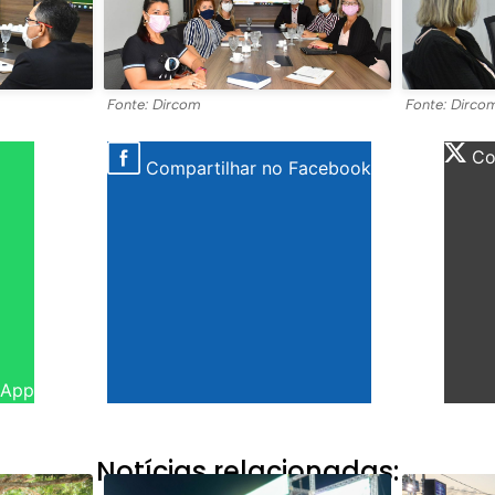
Fonte: Dircom
Fonte: Dirco
Com
Compartilhar no Facebook
sApp
Notícias relacionadas: