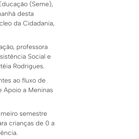
e Educação (Seme),
manhã desta
cleo da Cidadania,
ação, professora
istência Social e
téia Rodrigues.
tes ao fluxo de
e Apoio a Meninas
rimeiro semestre
ra crianças de 0 a
lência.