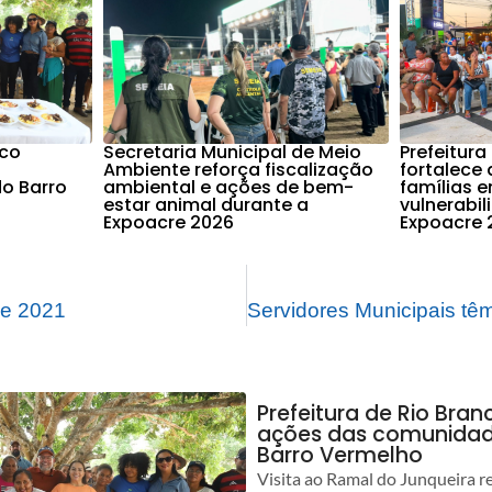
nco
Secretaria Municipal de Meio
Prefeitura
Ambiente reforça fiscalização
fortalece 
o Barro
ambiental e ações de bem-
famílias 
estar animal durante a
vulnerabi
Expoacre 2026
Expoacre 
de 2021
Prefeitura de Rio Bra
ações das comunidade
Barro Vermelho
Visita ao Ramal do Junqueira r