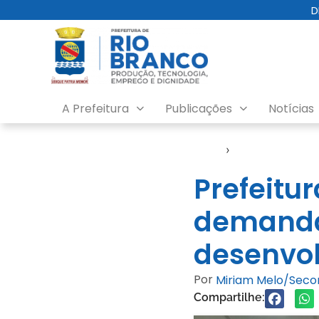
D
A Prefeitura
Publicações
Notícias
Início
›
Educação
Prefeitu
demandas
desenvo
Por
Miriam Melo/Sec
Compartilhe: