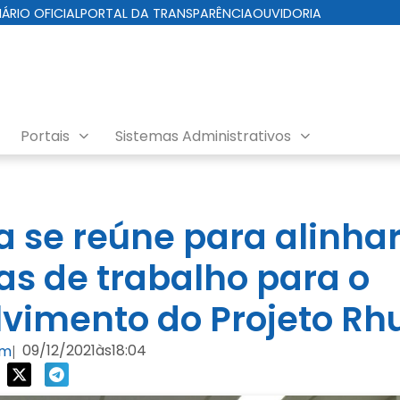
IÁRIO OFICIAL
PORTAL DA TRANSPARÊNCIA
OUVIDORIA
Portais
Sistemas Administrativos
ra se reúne para alinha
 de trabalho para o
lvimento do Projeto 
09/12/2021
às
18:04
om
|