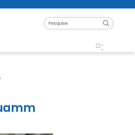
r
Rhuamm