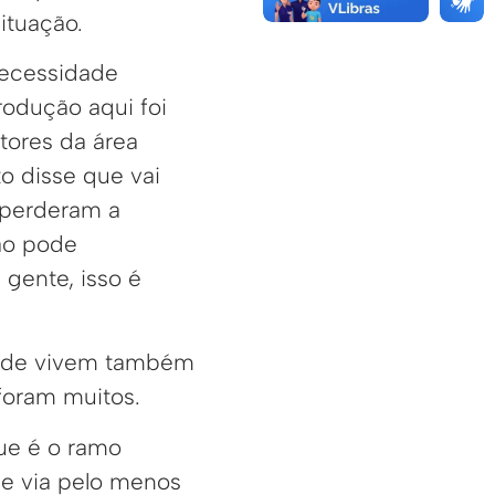
situação.
ecessidade
odução aqui foi
tores da área
to disse que vai
e perderam a
ão pode
gente, isso é
 onde vivem também
 foram muitos.
ue é o ramo
se via pelo menos