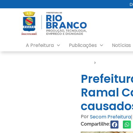
D
A Prefeitura
Publicações
Notícias
Início
›
Notícias
Prefeitu
Ramal Ca
causado
Por
Secom Prefeitura
|
Compartilhe: