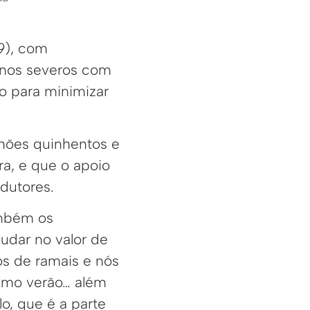
9), com
anos severos com
o para minimizar
hões quinhentos e
ora, e que o apoio
dutores.
ambém os
judar no valor de
ros de ramais e nós
imo verão… além
o, que é a parte