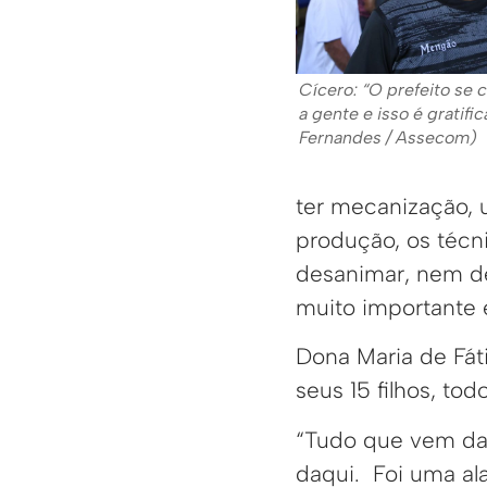
Cícero: “O prefeito s
a gente e isso é gratific
Fernandes / Assecom)
ter mecanização, 
produção, os técn
desanimar, nem de
muito importante e
Dona Maria de Fát
seus 15 filhos, to
“Tudo que vem da 
daqui. Foi uma al