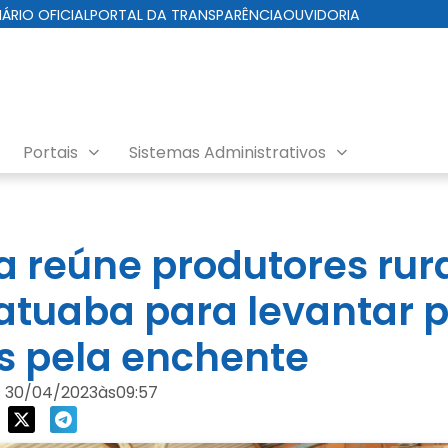
IÁRIO OFICIAL
PORTAL DA TRANSPARÊNCIA
OUVIDORIA
Portais
Sistemas Administrativos
ra reúne produtores rur
tuaba para levantar p
s pela enchente
30/04/2023
às
09:57