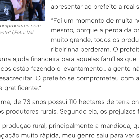
apresentar ao prefeito a real 
“Foi um momento de muita n
e comprometeu com
mesmo, porque a perda da pr
ante” (Foto: Val
muito grande, todos os produ
ribeirinha perderam. O prefei
uma ajuda financeira para aquelas famílias qu
icos estão fazendo o levantamento… a gente n
sacreditar. O prefeito se comprometeu com a 
 gratificante.”
ima, de 73 anos possui 110 hectares de terra
dos produtores rurais. Segundo ela, os prejuízos
produção rural, principalmente a mandioca, q
agação muito rápida, meu genro saiu para ver 