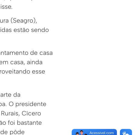
isse.
tura (Seagro),
gidas estão sendo
vantamento de casa
 em casa, ainda
roveitando esse
arte da
a. O presidente
Rurais, Cícero
ão foi bastante
ade pôde