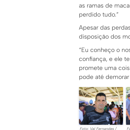
as ramas de macax
perdido tudo.”
Apesar das perdas,
disposição dos mo
“Eu conheço o nos
confiança, e ele t
promete uma coisa 
pode até demorar 
Foto: Val Fernandes /
F