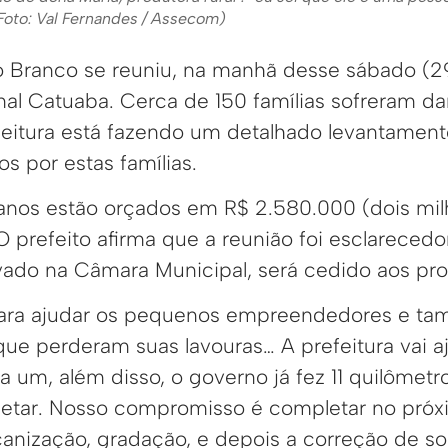
( Foto: Val Fernandes / Assecom)
io Branco se reuniu, na manhã desse sábado (2
l Catuaba. Cerca de 150 famílias sofreram d
feitura está fazendo um detalhado levantament
os por estas famílias.
anos estão orçados em R$ 2.580.000 (dois mil
. O prefeito afirma que a reunião foi esclareced
vado na Câmara Municipal, será cedido aos pro
para ajudar os pequenos empreendedores e t
que perderam suas lavouras… A prefeitura vai a
da um, além disso, o governo já fez 11 quilômet
etar. Nosso compromisso é completar no próx
anização, gradação, e depois a correção de sol