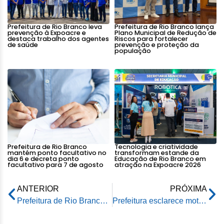
Prefeitura de Rio Branco leva
Prefeitura de Rio Branco lança
prevenção à Expoacre e
Plano Municipal de Redução de
destaca trabalho dos agentes
Riscos para fortalecer
de saúde
prevenção e proteção da
população
Prefeitura de Rio Branco
Tecnologia e criatividade
mantém ponto facultativo no
transformam estande da
dia 6 e decreta ponto
Educação de Rio Branco em
facultativo para 7 de agosto
atração na Expoacre 2026
ANTERIOR
PRÓXIMA
Prefeitura de Rio Branco promoverá a 1ª Corrida das Mulheres
Prefeitura esclarece motivos que levaram à retirada das bancas de ambulantes nas imediações do Hospital de Urgência e Emergência de Rio Branco