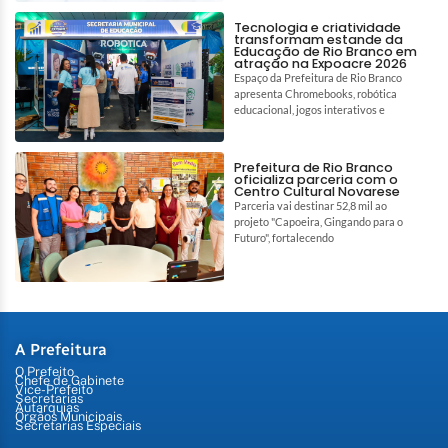
Tecnologia e criatividade
transformam estande da
Educação de Rio Branco em
atração na Expoacre 2026
Espaço da Prefeitura de Rio Branco
apresenta Chromebooks, robótica
educacional, jogos interativos e
Prefeitura de Rio Branco
oficializa parceria com o
Centro Cultural Novarese
Parceria vai destinar 52,8 mil ao
projeto "Capoeira, Gingando para o
Futuro", fortalecendo
A Prefeitura
O Prefeito
Chefe de Gabinete
Vice-Prefeito
Secretarias
Autarquias
Órgãos Municipais
Secretarias Especiais