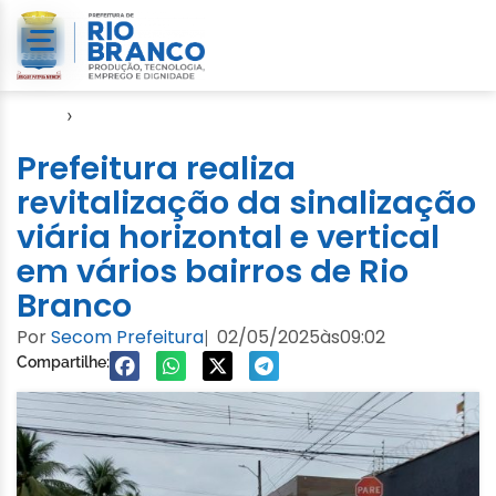
Início
›
Notícias
Prefeitura realiza
revitalização da sinalização
viária horizontal e vertical
em vários bairros de Rio
Branco
Por
Secom Prefeitura
02/05/2025
às
09:02
|
Compartilhe: