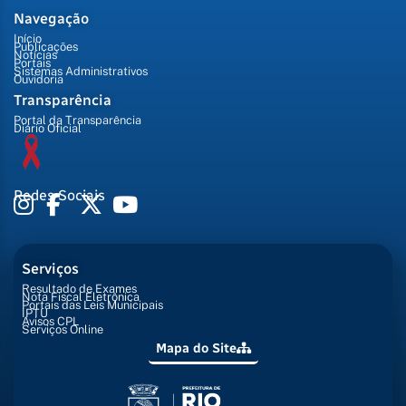
Navegação
Início
Publicações
Notícias
Portais
Sistemas Administrativos
Ouvidoria
Transparência
Portal da Transparência
Diário Oficial
Redes Sociais
Serviços
Resultado de Exames
Nota Fiscal Eletrônica
Portais das Leis Municipais
IPTU
Avisos CPL
Serviços Online
Mapa do Site