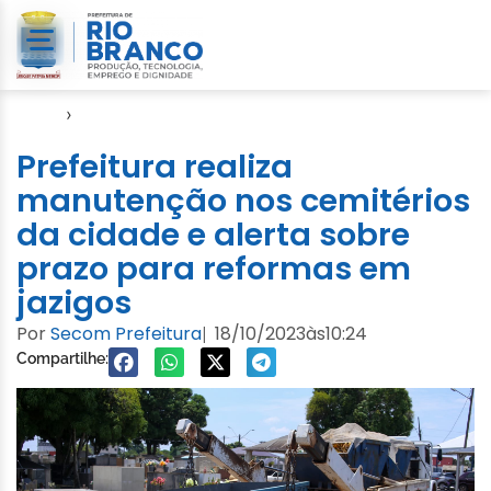
Início
›
Notícias
Prefeitura realiza
manutenção nos cemitérios
da cidade e alerta sobre
prazo para reformas em
jazigos
Por
Secom Prefeitura
18/10/2023
às
10:24
|
Compartilhe: