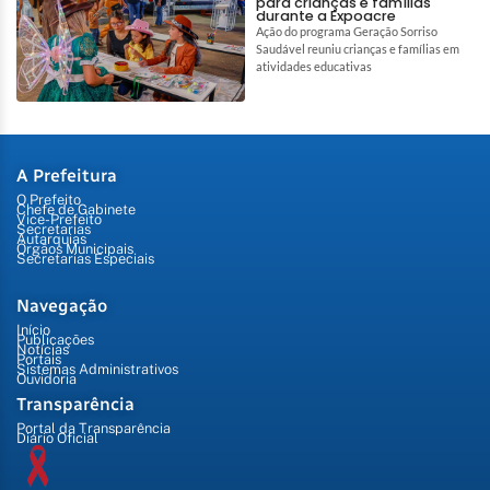
para crianças e famílias
durante a Expoacre
Ação do programa Geração Sorriso
Saudável reuniu crianças e famílias em
atividades educativas
A Prefeitura
O Prefeito
Chefe de Gabinete
Vice-Prefeito
Secretarias
Autarquias
Órgãos Municipais
Secretarias Especiais
Navegação
Início
Publicações
Notícias
Portais
Sistemas Administrativos
Ouvidoria
Transparência
Portal da Transparência
Diário Oficial