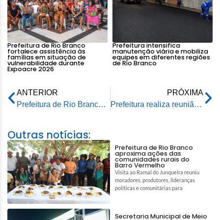
Prefeitura de Rio Branco
Prefeitura intensifica
fortalece assistência às
manutenção viária e mobiliza
famílias em situação de
equipes em diferentes regiões
vulnerabilidade durante
de Rio Branco
Expoacre 2026
ANTERIOR
PRÓXIMA
Prefeitura de Rio Branco realiza reunião de alinhamento para entrega dos itens do Projeto Recomeço
Prefeitura realiza reunião de alinhamento para entrega dos itens do Projeto Recomeço
Outras notícias:
Prefeitura de Rio Branco
aproxima ações das
comunidades rurais do
Barro Vermelho
Visita ao Ramal do Junqueira reuniu
moradores, produtores, lideranças
políticas e comunitárias para
Secretaria Municipal de Meio