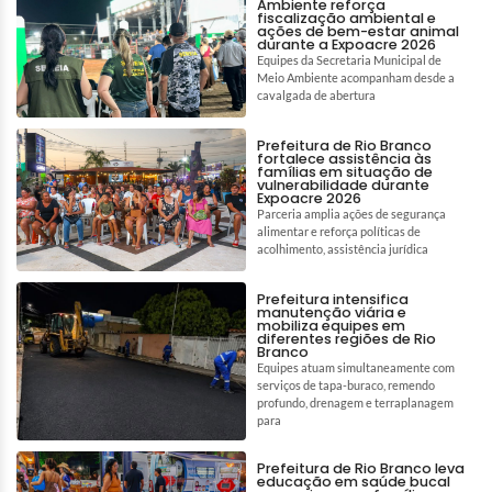
Ambiente reforça
fiscalização ambiental e
ações de bem-estar animal
durante a Expoacre 2026
Equipes da Secretaria Municipal de
Meio Ambiente acompanham desde a
cavalgada de abertura
Prefeitura de Rio Branco
fortalece assistência às
famílias em situação de
vulnerabilidade durante
Expoacre 2026
Parceria amplia ações de segurança
alimentar e reforça políticas de
acolhimento, assistência jurídica
Prefeitura intensifica
manutenção viária e
mobiliza equipes em
diferentes regiões de Rio
Branco
Equipes atuam simultaneamente com
serviços de tapa-buraco, remendo
profundo, drenagem e terraplanagem
para
Prefeitura de Rio Branco leva
educação em saúde bucal