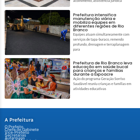
acolhimento, assistência jurídica
Prefeitura intensifica
manutenção viária e
mobiliza equipes em
diferentes regiões de Rio
Branco
Equipes atuam simultaneamente com
serviços de tapa-buraco, remendo
profundo, drenagem e terraplanagem
para
Prefeitura de Rio Branco leva
educação em saúde bucal
para crianças e famílias
durante a Expoacre
Ação do programa Geração Sorriso
Saudável reuniu crianças e famílias em
atividades educativas
A Prefeitura
O Prefeito
Chefe de Gabinete
Vice-Prefeito
Secretarias
Autarquias