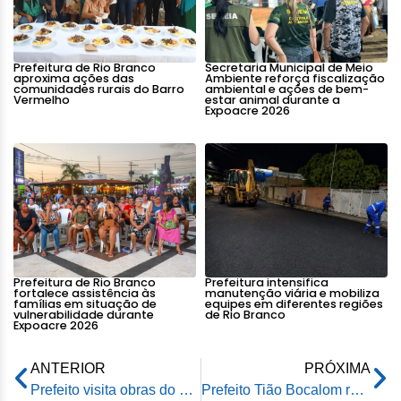
Prefeitura de Rio Branco
Secretaria Municipal de Meio
aproxima ações das
Ambiente reforça fiscalização
comunidades rurais do Barro
ambiental e ações de bem-
Vermelho
estar animal durante a
Expoacre 2026
Prefeitura de Rio Branco
Prefeitura intensifica
fortalece assistência às
manutenção viária e mobiliza
famílias em situação de
equipes em diferentes regiões
vulnerabilidade durante
de Rio Branco
Expoacre 2026
ANTERIOR
PRÓXIMA
Prefeito visita obras do Recupera Rio Branco e ouve elogios da população
Prefeito Tião Bocalom recebeu visita de cortesia do deputado Estadual Tadeu Hassem (PRB)