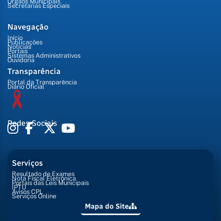
Órgãos Municipais
Secretarias Especiais
Navegação
Início
Publicações
Notícias
Portais
Sistemas Administrativos
Ouvidoria
Transparência
Portal da Transparência
Diário Oficial
Redes Sociais
Serviços
Resultado de Exames
Nota Fiscal Eletrônica
Portais das Leis Municipais
IPTU
Avisos CPL
Serviços Online
Mapa do Site