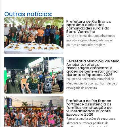
Outras notícias:
Prefeitura de Rio Branco
aproxima ações das
comunidades rurais do
Barro Vermelho
Visita ao Ramal do Junqueira reuniu
moradores, produtores, lideranças
políticas e comunitárias para
Secretaria Municipal de Meio
Ambiente reforça
fiscalização ambiental e
ações de bem-estar animal
durante a Expoacre 2026
Equipes da Secretaria Municipal de
Meio Ambiente acompanham desde a
cavalgada de abertura
Prefeitura de Rio Branco
fortalece assistência às
famílias em situação de
vulnerabilidade durante
Expoacre 2026
Parceria amplia ações de segurança
alimentar e reforça políticas de