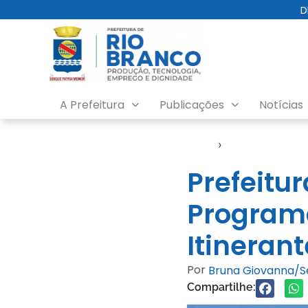
D
A Prefeitura
Publicações
Notícias
Início
›
Notícias
Prefeitur
Program
Itinerant
Por
Bruna Giovanna/
Compartilhe: