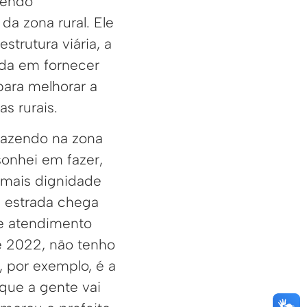
sendo
a zona rural. Ele
strutura viária, a
ida em fornecer
para melhorar a
s rurais.
 fazendo na zona
sonhei em fazer,
r mais dignidade
a estrada chega
de atendimento
de 2022, não tenho
 por exemplo, é a
que a gente vai