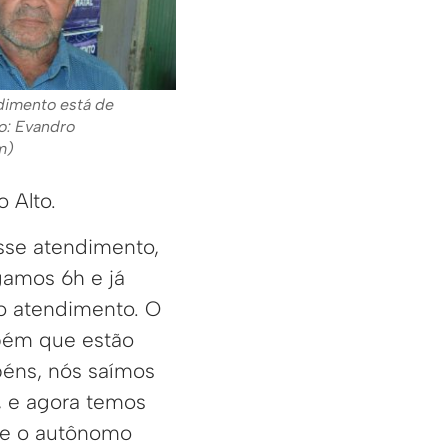
dimento está de
o: Evandro
m)
 Alto.
sse atendimento,
gamos 6h e já
o atendimento. O
bém que estão
béns, nós saímos
, e agora temos
se o autônomo