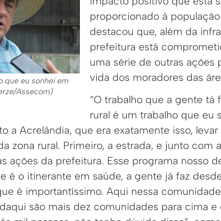
impacto positivo que está 
proporcionado à população d
destacou que, além da infrae
prefeitura está compromet
uma série de outras ações 
vida dos moradores das área
o que eu sonhei em
Derze/Assecom)
“O trabalho que a gente tá
rural é um trabalho que eu 
ito a Acrelândia, que era exatamente isso, leva
a zona rural. Primeiro, a estrada, e junto com 
as ações da prefeitura. Esse programa nosso 
e é o itinerante em saúde, a gente já faz des
e é importantíssimo. Aqui nessa comunidade,
 daqui são mais dez comunidades para cima e 