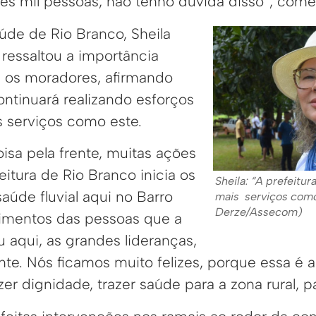
rês mil pessoas, não tenho dúvida disso”, come
úde de Rio Branco, Sheila
essaltou a importância
 os moradores, afirmando
ontinuará realizando esforços
s serviços como este.
isa pela frente, muitas ações
feitura de Rio Branco inicia os
Sheila: “A prefeitur
aúde fluvial aqui no Barro
mais serviços como
Derze/Assecom)
oimentos das pessoas que a
 aqui, as grandes lideranças,
nte. Nós ficamos muito felizes, porque essa é
zer dignidade, trazer saúde para a zona rural, pa