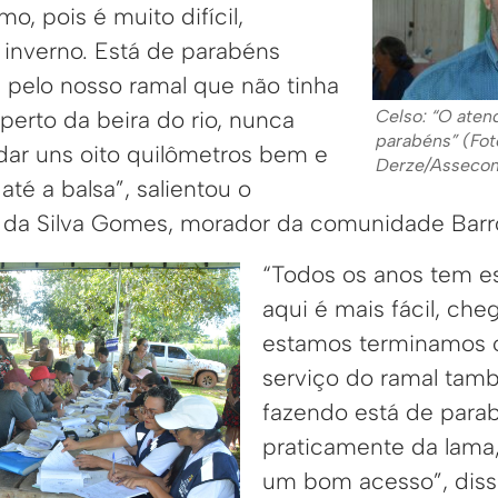
o, pois é muito difícil,
 inverno. Está de parabéns
elo nosso ramal que não tinha
Celso: “O aten
perto da beira do rio, nunca
parabéns” (Fot
ar uns oito quilômetros bem e
Derze/Asseco
té a balsa”, salientou o
da Silva Gomes, morador da comunidade Barro
“Todos os anos tem e
aqui é mais fácil, che
estamos terminamos 
serviço do ramal tam
fazendo está de para
praticamente da lama
um bom acesso”, dis