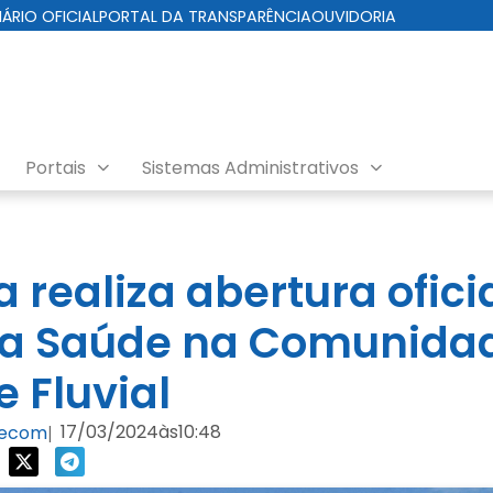
IÁRIO OFICIAL
PORTAL DA TRANSPARÊNCIA
OUVIDORIA
Portais
Sistemas Administrativos
a realiza abertura ofici
a Saúde na Comunida
e Fluvial
17/03/2024
às
10:48
Secom
|