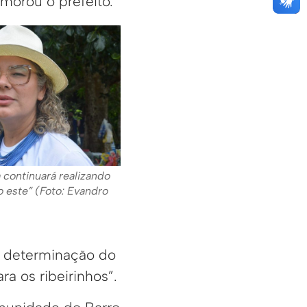
morou o prefeito.
a continuará realizando
 este” (Foto: Evandro
 a determinação do
ra os ribeirinhos”.