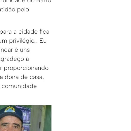
omunidade do Barro
tidão pelo
para a cidade fica
 um privilégio… Eu
ancar é uns
Agradeço a
tar proporcionando
a dona de casa,
a comunidade