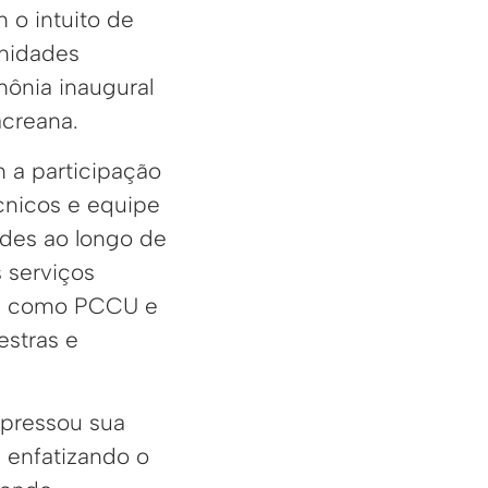
 o intuito de
unidades
mônia inaugural
acreana.
m a participação
écnicos e equipe
ades ao longo de
 serviços
es como PCCU e
estras e
xpressou sua
 enfatizando o