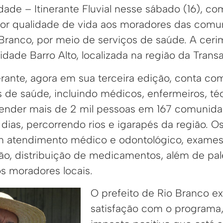
de – Itinerante Fluvial nesse sábado (16), com
hor qualidade de vida aos moradores das com
 Branco, por meio de serviços de saúde. A ceri
dade Barro Alto, localizada na região da Trans
inerante, agora em sua terceira edição, conta co
s de saúde, incluindo médicos, enfermeiros, t
atender mais de 2 mil pessoas em 167 comunid
ias, percorrendo rios e igarapés da região. Os
em atendimento médico e odontológico, exam
ção, distribuição de medicamentos, além de pal
os moradores locais.
O prefeito de Rio Branco e
satisfação com o programa,