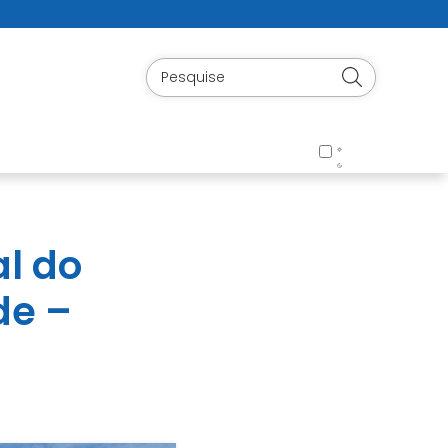
al do
de –