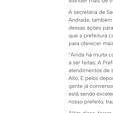
atender mais de t
A secretária de Sa
Andrade, também r
dessas ações para
que a prefeitura c
para oferecer mai
“Ainda há muita co
a ser feitas. A Pre
atendimentos de s
Alto. E pelos dep
gente já conversou
está sendo excele
nosso prefeito, tra