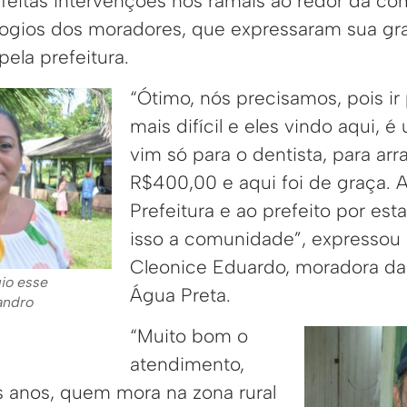
 feitas intervenções nos ramais ao redor da c
logios dos moradores, que expressaram sua gra
pela prefeitura.
“Ótimo, nós precisamos, pois ir 
mais difícil e eles vindo aqui, é
vim só para o dentista, para arr
R$400,00 e aqui foi de graça. 
Prefeitura e ao prefeito por es
isso a comunidade”, expressou 
Cleonice Eduardo, moradora d
gio esse
Água Preta.
andro
“Muito bom o
atendimento,
 anos, quem mora na zona rural