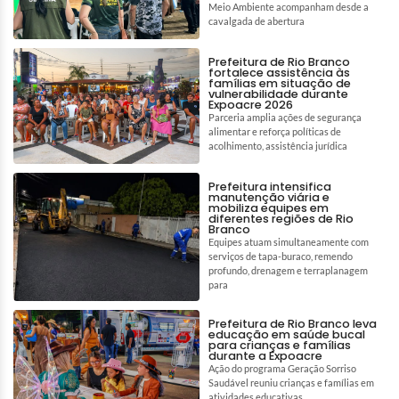
Meio Ambiente acompanham desde a
cavalgada de abertura
Prefeitura de Rio Branco
fortalece assistência às
famílias em situação de
vulnerabilidade durante
Expoacre 2026
Parceria amplia ações de segurança
alimentar e reforça políticas de
acolhimento, assistência jurídica
Prefeitura intensifica
manutenção viária e
mobiliza equipes em
diferentes regiões de Rio
Branco
Equipes atuam simultaneamente com
serviços de tapa-buraco, remendo
profundo, drenagem e terraplanagem
para
Prefeitura de Rio Branco leva
educação em saúde bucal
para crianças e famílias
durante a Expoacre
Ação do programa Geração Sorriso
Saudável reuniu crianças e famílias em
atividades educativas