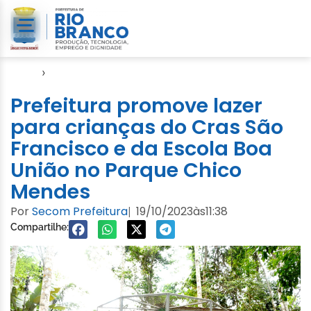
Início
›
Notícias
Prefeitura promove lazer
para crianças do Cras São
Francisco e da Escola Boa
União no Parque Chico
Mendes
Por
Secom Prefeitura
19/10/2023
às
11:38
|
Compartilhe: