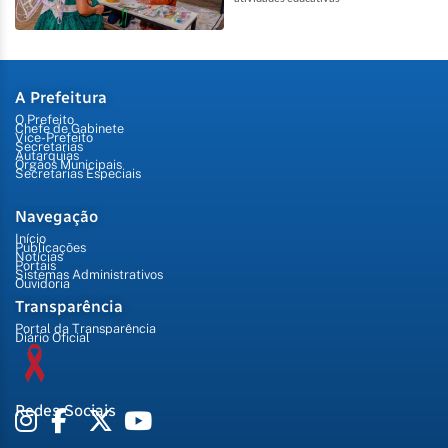
A Prefeitura
O Prefeito
Chefe de Gabinete
Vice-Prefeito
Secretarias
Autarquias
Órgãos Municipais
Secretarias Especiais
Navegação
Início
Publicações
Notícias
Portais
Sistemas Administrativos
Ouvidoria
Transparência
Portal da Transparência
Diário Oficial
Redes Sociais