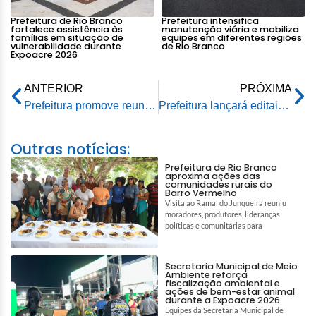
Prefeitura de Rio Branco
Prefeitura intensifica
fortalece assistência às
manutenção viária e mobiliza
famílias em situação de
equipes em diferentes regiões
vulnerabilidade durante
de Rio Branco
Expoacre 2026
ANTERIOR
PRÓXIMA
Prefeitura promove reunião de avaliação e alinhamento com gestores da Assistência Social
Prefeitura lançará editais da Lei Paulo Gustavo nesta sexta-feira
Outras notícias:
Prefeitura de Rio Branco
aproxima ações das
comunidades rurais do
Barro Vermelho
Visita ao Ramal do Junqueira reuniu
moradores, produtores, lideranças
políticas e comunitárias para
Secretaria Municipal de Meio
Ambiente reforça
fiscalização ambiental e
ações de bem-estar animal
durante a Expoacre 2026
Equipes da Secretaria Municipal de