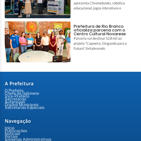
apresenta Chromebooks, robótica
educacional, jogos interativos e
Prefeitura de Rio Branco
oficializa parceria com o
Centro Cultural Novarese
Parceria vai destinar 52,8 mil ao
projeto "Capoeira, Gingando para o
Futuro", fortalecendo
A Prefeitura
O Prefeito
Chefe de Gabinete
Vice-Prefeito
Secretarias
Autarquias
Órgãos Municipais
Secretarias Especiais
Navegação
Início
Publicações
Notícias
Portais
Sistemas Administrativos