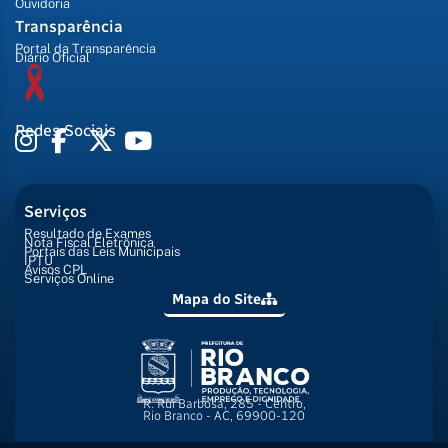
Ouvidoria
Transparência
Portal da Transparência
Diário Oficial
Redes Sociais
Serviços
Resultado de Exames
Nota Fiscal Eletrônica
Portais das Leis Municipais
IPTU
Avisos CPL
Serviços Online
Mapa do Site
R. Rui Barbosa, 285 - Centro,
Rio Branco - AC, 69900-120