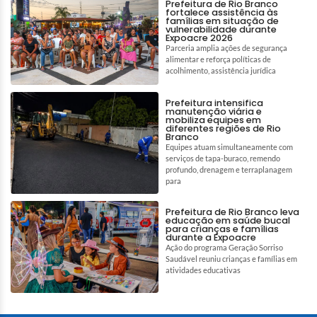
Prefeitura de Rio Branco
fortalece assistência às
famílias em situação de
vulnerabilidade durante
Expoacre 2026
Parceria amplia ações de segurança
alimentar e reforça políticas de
acolhimento, assistência jurídica
Prefeitura intensifica
manutenção viária e
mobiliza equipes em
diferentes regiões de Rio
Branco
Equipes atuam simultaneamente com
serviços de tapa-buraco, remendo
profundo, drenagem e terraplanagem
para
Prefeitura de Rio Branco leva
educação em saúde bucal
para crianças e famílias
durante a Expoacre
Ação do programa Geração Sorriso
Saudável reuniu crianças e famílias em
atividades educativas