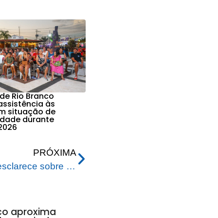
 de Rio Branco
assistência às
em situação de
lidade durante
2026
PRÓXIMA
Prefeitura de Rio Branco esclarece sobre derrubada de palmeiras-imperiais na Via Chico Mendes
nco aproxima