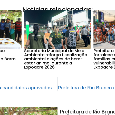
Notícias relacionadas:
nco
Secretaria Municipal de Meio
Prefeitura
Ambiente reforça fiscalização
fortalece 
o Barro
ambiental e ações de bem-
famílias 
estar animal durante a
vulnerabi
Expoacre 2026
Expoacre 
Prefeitura convoca candidatos aprovados em Processo Seletivo Simplificado da Seme
Prefeitura de Rio Bra