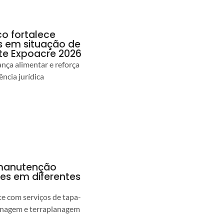
co fortalece
as em situação de
te Expoacre 2026
ança alimentar e reforça
ência jurídica
a manutenção
pes em diferentes
 com serviços de tapa-
enagem e terraplanagem