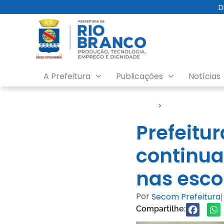
D
A Prefeitura
Publicações
Notícias
Início
›
Notícias
Prefeitu
continua
nas esco
Por
Secom Prefeitura
|
Compartilhe: