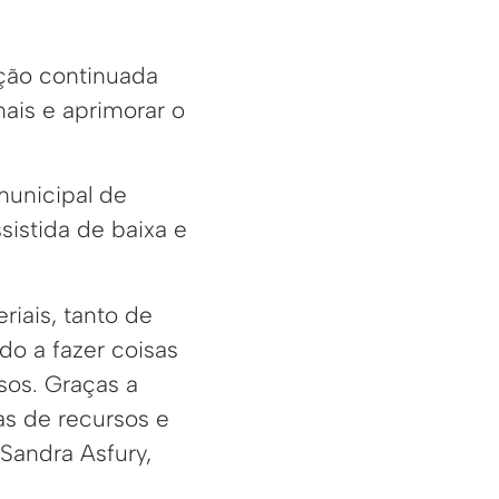
ção continuada
nais e aprimorar o
municipal de
istida de baixa e
riais, tanto de
o a fazer coisas
sos. Graças a
as de recursos e
Sandra Asfury,