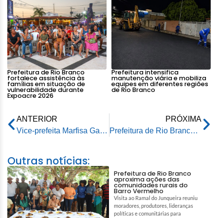
Prefeitura de Rio Branco
Prefeitura intensifica
fortalece assistência às
manutenção viária e mobiliza
famílias em situação de
equipes em diferentes regiões
vulnerabilidade durante
de Rio Branco
Expoacre 2026
ANTERIOR
PRÓXIMA
Vice-prefeita Marfisa Galvão participa de Workshop com equipe do Programa Calha Norte
Prefeitura de Rio Branco anuncia data prevista para o início das intervenções em ruas da capital acreana
Outras notícias:
Prefeitura de Rio Branco
aproxima ações das
comunidades rurais do
Barro Vermelho
Visita ao Ramal do Junqueira reuniu
moradores, produtores, lideranças
políticas e comunitárias para