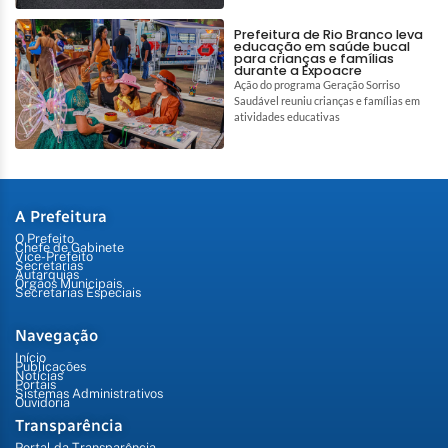
Prefeitura de Rio Branco leva
educação em saúde bucal
para crianças e famílias
durante a Expoacre
Ação do programa Geração Sorriso
Saudável reuniu crianças e famílias em
atividades educativas
A Prefeitura
O Prefeito
Chefe de Gabinete
Vice-Prefeito
Secretarias
Autarquias
Órgãos Municipais
Secretarias Especiais
Navegação
Início
Publicações
Notícias
Portais
Sistemas Administrativos
Ouvidoria
Transparência
Portal da Transparência