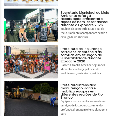
Secretaria Municipal de Meio
Ambiente reforça
fiscalização ambiental e
ações de bem-estar animal
durante a Expoacre 2026
Equipes da Secretaria Municipal de
Meio Ambiente acompanham desde a
cavalgada de abertura
Prefeitura de Rio Branco
fortalece assistência às
famílias em situação de
vulnerabilidade durante
Expoacre 2026
Parceria amplia ações de segurança
alimentar e reforça políticas de
acolhimento, assistência jurídica
Prefeitura intensifica
manutenção viária e
mobiliza equipes em
diferentes regiões de Rio
Branco
Equipes atuam simultaneamente com
serviços de tapa-buraco, remendo
profundo, drenagem e terraplanagem
para