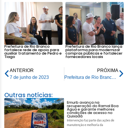
Prefeitura de Rio Branco
Prefeitura de Rio Branco lança
fortalece rede de apoio para
plataforma para modernizar
auxiliar tratamento de Pedro e
compras públicas e fortalecer
Tiago
fornecedores locais
ANTERIOR
PRÓXIMA
7 de junho de 2023
Prefeitura de Rio Branco realiza reunião sobre a execução das ações do planejamento de 2023
Outras notícias:
Emurb avança na
recuperação do Ramal Boa
Água e garante melhores
condições de acesso no
Quixadá
Intervenção faz parte das ações de
manutenção e melhoria da