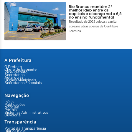
Rio Branco mantém 2º
melhor Ideb entre as
capitais e alcança nota 6,8
no ensino fundamental
Resultado de 2025 coloca a capital
acreana atrás apenas de Curitiba e
Teresina
A Prefeitura
O Prefeito
Chefe de Gabinete
Vice-Prefeito
Secretarias
Autarquias
Órgãos Municipais
Secretarias Especiais
Navegação
Início
Publicações
Notícias
Portais
Sistemas Administrativos
Ouvidoria
Transparência
Portal da Transparência
Diário Oficial