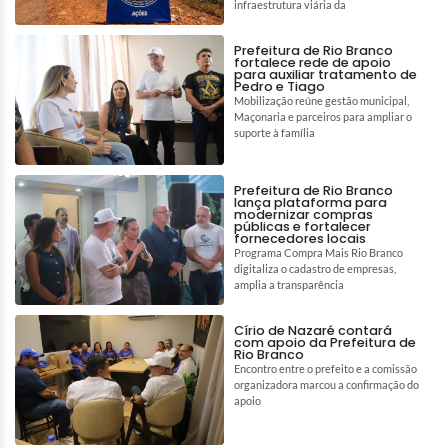
infraestrutura viária da
Prefeitura de Rio Branco
fortalece rede de apoio
para auxiliar tratamento de
Pedro e Tiago
Mobilização reúne gestão municipal,
Maçonaria e parceiros para ampliar o
suporte à família
Prefeitura de Rio Branco
lança plataforma para
modernizar compras
públicas e fortalecer
fornecedores locais
Programa Compra Mais Rio Branco
digitaliza o cadastro de empresas,
amplia a transparência
Círio de Nazaré contará
com apoio da Prefeitura de
Rio Branco
Encontro entre o prefeito e a comissão
organizadora marcou a confirmação do
apoio