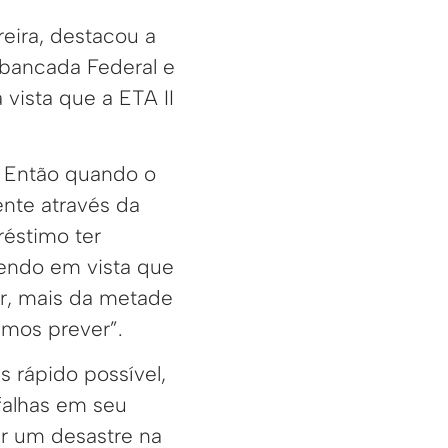
eira, destacou a
 bancada Federal e
vista que a ETA II
. Então quando o
ente através da
réstimo ter
tendo em vista que
ar, mais da metade
emos prever”.
s rápido possível,
falhas em seu
tar um desastre na