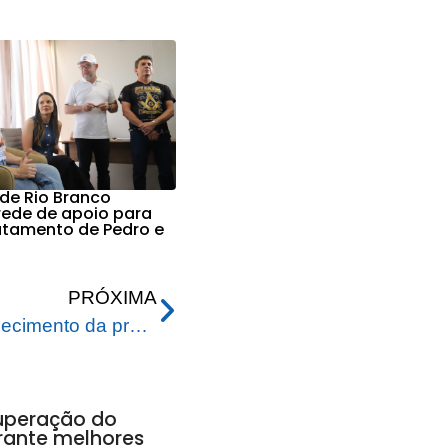
 de Rio Branco
 rede de apoio para
ratamento de Pedro e
PRÓXIMA
Prefeitura investe no fortalecimento da produção da agricultura familiar e garante alimento para entidades carentes
uperação do
rante melhores