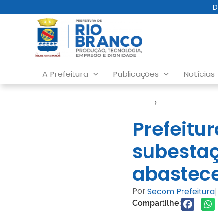
D
A Prefeitura
Publicações
Notícias
Início
›
Notícias
Prefeitu
subestaç
abastece
Por
Secom Prefeitura
|
Compartilhe: