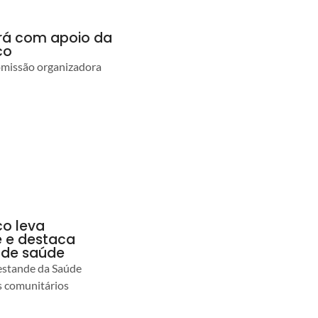
ará com apoio da
co
comissão organizadora
co leva
 e destaca
 de saúde
estande da Saúde
s comunitários