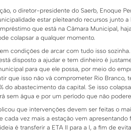
ção, o diretor-presidente do Saerb, Enoque Per
nicipalidade estar pleiteando recursos junto a
empréstimo que está na Câmara Municipal, haja 
ode colapsar a qualquer momento.
 tem condições de arcar com tudo isso sozinha
está disposto a ajudar e tem dinheiro é justam
municipal para que ele possa, por meio do emp
ntir que isso não vá comprometer Rio Branco, 
0% do abastecimento da capital. Se isso colaps
ará sem água e por um período que não poder
licou que intervenções devem ser feitas o mai
e cada vez mais a estação vem apresentando 
eia é transferir a ETA II para a I, a fim de evi