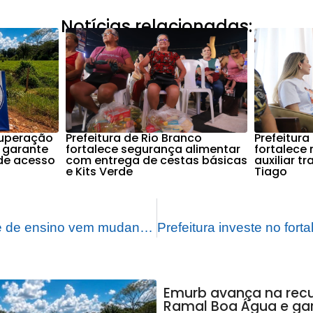
Notícias relacionadas:
cuperação
Prefeitura de Rio Branco
Prefeitura
 garante
fortalece segurança alimentar
fortalece
de acesso
com entrega de cestas básicas
auxiliar t
e Kits Verde
Tiago
Método Israelense de ensino vem mudando a forma de aprendizado na rede pública de educação
Emurb avança na rec
Ramal Boa Água e ga