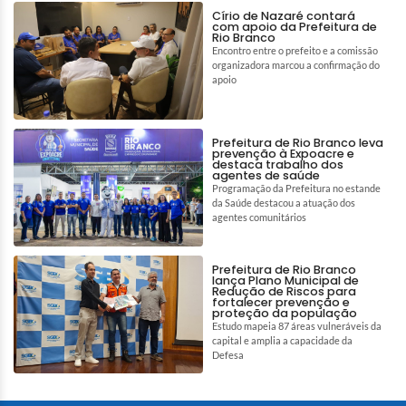
Círio de Nazaré contará
com apoio da Prefeitura de
Rio Branco
Encontro entre o prefeito e a comissão
organizadora marcou a confirmação do
apoio
Prefeitura de Rio Branco leva
prevenção à Expoacre e
destaca trabalho dos
agentes de saúde
Programação da Prefeitura no estande
da Saúde destacou a atuação dos
agentes comunitários
Prefeitura de Rio Branco
lança Plano Municipal de
Redução de Riscos para
fortalecer prevenção e
proteção da população
Estudo mapeia 87 áreas vulneráveis da
capital e amplia a capacidade da
Defesa