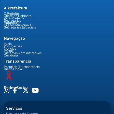
A Prefeitura
O Prefeito
Chefe de Gabinete
Vice-Prefeito
Secretarias
Autarquias
Órgãos Municipais
Secretarias Especiais
Navegação
Início
Publicações
Notícias
Portais
Sistemas Administrativos
Ouvidoria
Transparência
Portal da Transparência
Diário Oficial
Redes Sociais
Serviços
Resultado de Exames