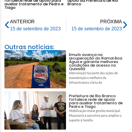
fortalece rede de apoio para
apoio da Prefeitura de Rio
auxiliar tratamento de Pedro e
Branco
Tiago
ANTERIOR
PRÓXIMA
15 de setembro de 2023
15 de setembro de 2023
Outras notícias:
Emurb avança na
recuperação do Ramal Boa
Água e garante melhores
condições de acesso no
Quixadá
Intervenção faz parte das ações de
manutenção e melhoria da
infraestrutura viária da
Prefeitura de Rio Branco
fortalece rede de apoio
para auxiliar tratamento de
Pedro e Tiago
Mobilização reúne gestão municipal,
Maçonaria e parceiros para ampliar o
suporte à família