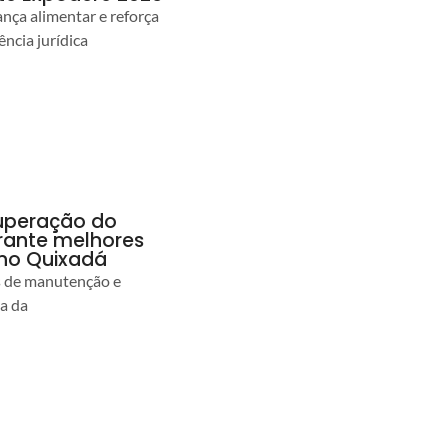
ança alimentar e reforça
ência jurídica
uperação do
rante melhores
no Quixadá
s de manutenção e
ia da