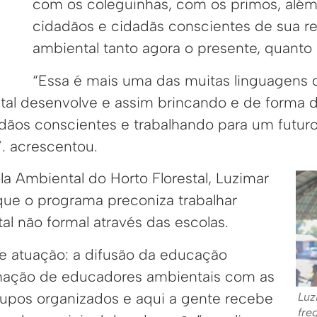
com os coleguinhas, com os primos, além
cidadãos e cidadãs conscientes de sua r
ambiental tanto agora o presente, quanto 
“Essa é mais uma das muitas linguagens 
l desenvolve e assim brincando e de forma di
dãos conscientes e trabalhando para um futu
”. acrescentou.
la Ambiental do Horto Florestal, Luzimar
 que o programa preconiza trabalhar
l não formal através das escolas.
de atuação: a difusão da educação
rmação de educadores ambientais com as
upos organizados e aqui a gente recebe
Luz
fre