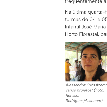
frequentemente a 
Na última quarta-f
turmas de 04 e 0
Infantil José Mari
Horto Florestal, p
Alessandra: “Nós fizem
vários projetos” (Foto:
Renilson
Rodrigues/Assecom)