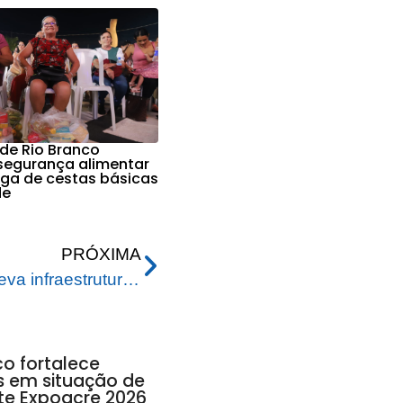
 de Rio Branco
 segurança alimentar
ga de cestas básicas
de
PRÓXIMA
Prefeitura de Rio Branco leva infraestrutura para rua Santa Rosa na Vila Betel
co fortalece
as em situação de
te Expoacre 2026