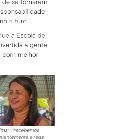
 de se tornarem
esponsabilidade
no futuro.
que a Escola de
vertida a gente
ro com melhor
imar: “recebemos
quentemente a rede