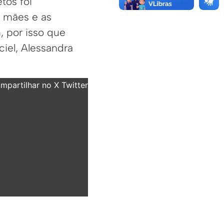
tos foi
s mães e as
, por isso que
iel, Alessandra
partilhar no X Twitter