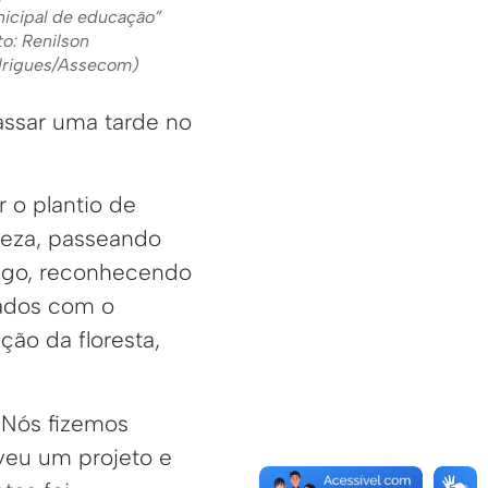
icipal de educação”
to: Renilson
rigues/Assecom)
passar uma tarde no
o plantio de
reza, passeando
lago, reconhecendo
dados com o
ão da floresta,
 Nós fizemos
veu um projeto e