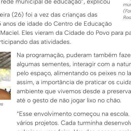
rede municipal de educação”, explicou
mun
(Fo
eira (26) foi a vez das crianças das
Rod
5 anos de idade do Centro de Educação
a Maciel. Eles vieram da Cidade do Povo para 
articipando das atividades.
Na programação, puderam também fazer 
algumas sementes, interagir com a natu
pelo espaço, alimentando os peixes no 
assim, a importância de praticar os cui
ambiente que vivemos desde a preservaç
até o gesto de não jogar lixo no chão.
os
“Esse envolvimento começou na escola.
vários projetos. Cada turminha desenvol