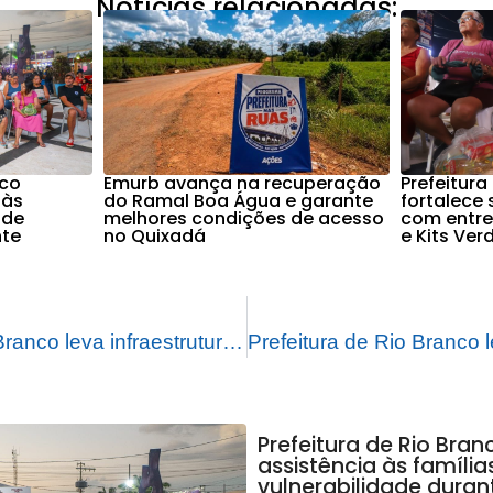
Notícias relacionadas:
nco
Emurb avança na recuperação
Prefeitura
 às
do Ramal Boa Água e garante
fortalece
 de
melhores condições de acesso
com entre
nte
no Quixadá
e Kits Ver
Prefeitura de Rio Branco leva infraestrutura para rua Santa Rosa na Vila Betel
Prefeitura de Rio Bran
assistência às famíli
vulnerabilidade duran