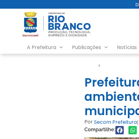
D
A Prefeitura
Publicações
Notícias
Início
›
Notícias
Prefeitu
ambienta
municip
Por
Secom Prefeitura
|
Compartilhe: