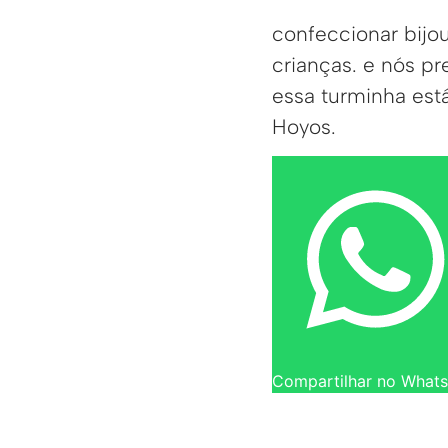
confeccionar bijo
crianças. e nós p
essa turminha está
Hoyos.
Compartilhar no What