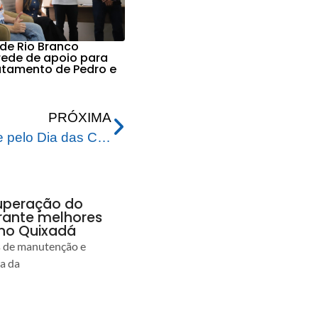
 de Rio Branco
 rede de apoio para
ratamento de Pedro e
PRÓXIMA
Prefeitura realiza atividade pelo Dia das Crianças voltada para autistas
uperação do
rante melhores
no Quixadá
s de manutenção e
ia da