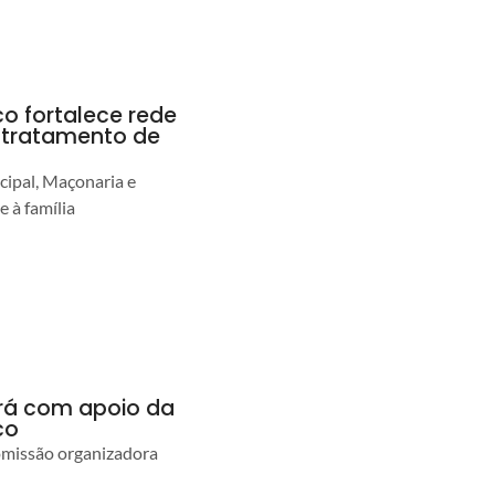
co fortalece rede
r tratamento de
cipal, Maçonaria e
e à família
ará com apoio da
co
comissão organizadora