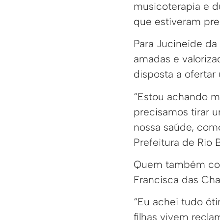
musicoterapia e d
que estiveram pre
Para Jucineide da
amadas e valoriza
disposta a oferta
“Estou achando ma
precisamos tirar 
nossa saúde, como
Prefeitura de Rio 
Quem também conse
Francisca das Cha
“Eu achei tudo ót
filhas vivem recl