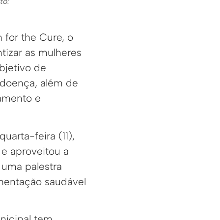
to:
for the Cure, o
tizar as mulheres
bjetivo de
 doença, além de
tamento e
uarta-feira (11),
e aproveitou a
 uma palestra
imentação saudável
nicipal tem