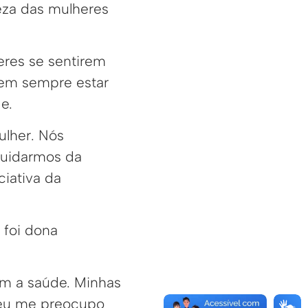
eza das mulheres
eres se sentirem
 em sempre estar
e.
ulher. Nós
cuidarmos da
iativa da
 foi dona
om a saúde. Minhas
 eu me preocupo