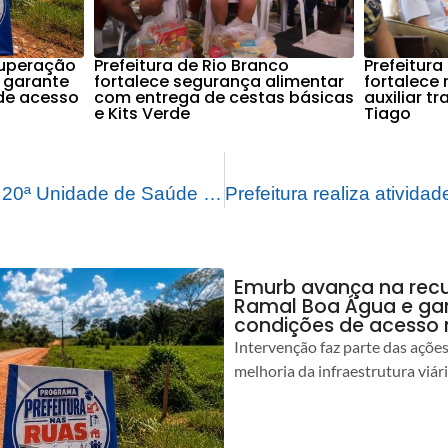
cuperação
Prefeitura de Rio Branco
Prefeitura
 garante
fortalece segurança alimentar
fortalece
de acesso
com entrega de cestas básicas
auxiliar t
e Kits Verde
Tiago
Prefeitura entrega 20ª Unidade de Saúde da Família totalmente reformada
Emurb avança na rec
Ramal Boa Água e ga
condições de acesso 
Intervenção faz parte das açõe
melhoria da infraestrutura viár