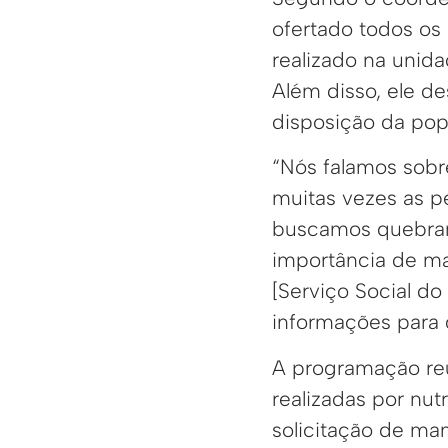
ofertado todos os
realizado na unid
Além disso, ele d
disposição da pop
“Nós falamos sobr
muitas vezes as p
buscamos quebrar
importância de m
[Serviço Social d
informações para 
A programação reu
realizadas por nut
solicitação de m