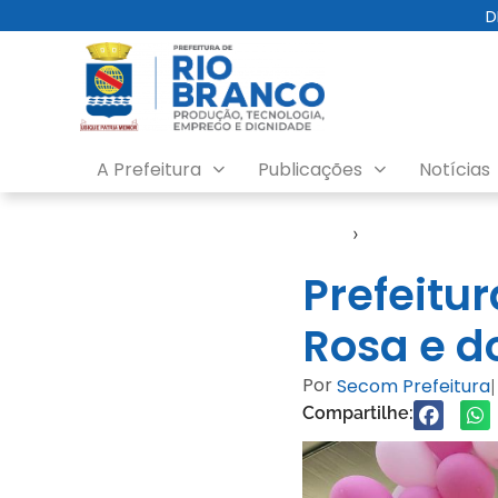
D
A Prefeitura
Publicações
Notícias
Início
›
Notícias
Prefeitu
Rosa e d
Por
Secom Prefeitura
|
Compartilhe: