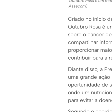
Outubro Rosa é um mov
Assecom)
Criado no início 
Outubro Rosa é um
sobre o câncer de
compartilhar info
proporcionar maio
contribuir para a 
Diante disso, a Pr
uma grande ação e
oportunidade de s
onde um nutricion
para evitar a doenç
Segundo o coorden