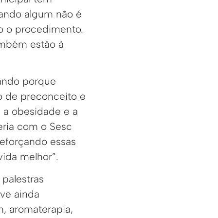
uando algum não é
o o procedimento.
também estão à
dando porque
o de preconceito e
 a obesidade e a
eria com o Sesc
reforçando essas
ida melhor”.
palestras
uve ainda
, aromaterapia,