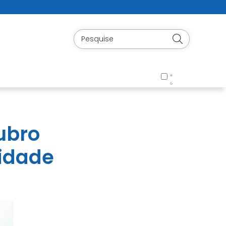
ubro
sidade