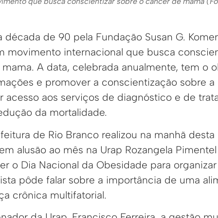
imento que busca conscientizar sobre o câncer de mama (Fo
da década de 90 pela Fundação Susan G. Komen 
 movimento internacional que busca conscien
 mama. A data, celebrada anualmente, tem o o
rmações e promover a conscientização sobre a
r acesso aos serviços de diagnóstico e de tra
redução da mortalidade.
efeitura de Rio Branco realizou na manhã desta q
m alusão ao mês na Urap Rozangela Pimentel 
er o Dia Nacional da Obesidade para organizar
ista pôde falar sobre a importância de uma al
a crônica multifatorial.
ador da Urap, Francisco Ferreira, a gestão mu