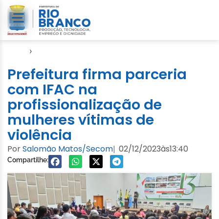
Início
›
Direitos Humanos
Prefeitura firma parceria
com IFAC na
profissionalização de
mulheres vítimas de
violência
Por
Salomão Matos/Secom
02/12/2023
às
13:40
|
Compartilhe: