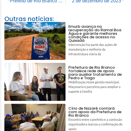
Prefeito de Rio Branco prestigia acender das luzes no Palácio Rio Branco
2 de dezembro de 2023
Outras notícias:
Emurb avança na
recuperação do Ramal Boa
Água e garante melhores
condições de acesso no
Quixadá
Intervenção faz parte das ações de
manutenção e melhoria da
infraestrutura viária da
Prefeitura de Rio Branco
fortalece rede de apoio
para auxiliar tratamento de
Pedro e Tiago
Mobilização reúne gestão municipal,
Maçonaria e parceiros para ampliar o
suporte à família
Círio de Nazaré contará
com apoio da Prefeitura de
Rio Branco
Encontro entre o prefeito e a comissão
organizadora marcou a confirmação do
apoio