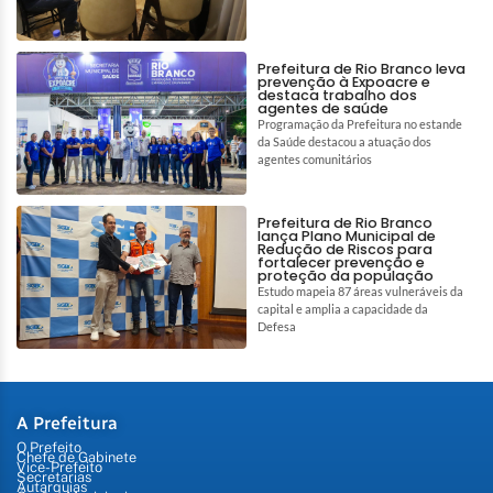
Prefeitura de Rio Branco leva
prevenção à Expoacre e
destaca trabalho dos
agentes de saúde
Programação da Prefeitura no estande
da Saúde destacou a atuação dos
agentes comunitários
Prefeitura de Rio Branco
lança Plano Municipal de
Redução de Riscos para
fortalecer prevenção e
proteção da população
Estudo mapeia 87 áreas vulneráveis da
capital e amplia a capacidade da
Defesa
A Prefeitura
O Prefeito
Chefe de Gabinete
Vice-Prefeito
Secretarias
Autarquias