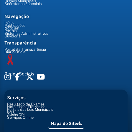
Órgãos Municipais
Secretarias Especiais
Navegação
Início
Publicações
Notícias
Portais
Sistemas Administrativos
Ouvidoria
Transparência
Portal da Transparência
Diário Oficial
Redes Sociais
Serviços
Resultado de Exames
Nota Fiscal Eletrônica
Portais das Leis Municipais
IPTU
Avisos CPL
Serviços Online
Mapa do Site