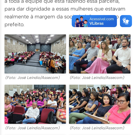
a toda a equipe que está fazendo essa parceria,
para dar dignidade a essas mulheres que estavam
realmente à margem da sociedade”, pontuou o
prefeito.
(Foto: José Leíndio/Assecom)
(Foto: José Leíndio/Assecom)
(Foto: José Leíndio/Assecom)
(Foto: José Leíndio/Assecom)